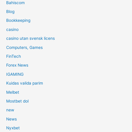
Bahiscom
Blog
Bookkeeping
casino
casino utan svensk licens
Computers, Games
FinTech
Forex News
IGAMING
Kuidas valida parim
Melbet
Mostbet dol
new
News
Nyxbet