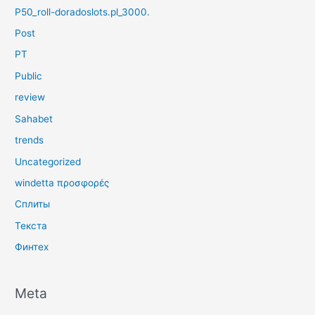
P50_roll-doradoslots.pl_3000.
Post
PT
Public
review
Sahabet
trends
Uncategorized
windetta προσφορές
Сплиты
Текста
Финтех
Meta