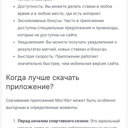
Доступность: Вы можете делать ставки в любое
время и в любом месте, где есть интернет.
Эксклюзивные бонусы: Часто в приложении
доступны специальные предложения и промокоды,
которые не доступны на сайте.
Уведомления: Вы можете получать уведомления о
результатах матчей, новых ставках и бонусах.
Быстрая скорость: Приложение работает
значительно быстрее, чем мобильная версия сайта.
Когда лучше скачать
приложение?
Скачивание приложения Мостбет может быть особенно
выгодным в определенные моменты:
Перед началом спортивного сезона:
Это идеальный
момент, когда вы можете заблаговременно изучить