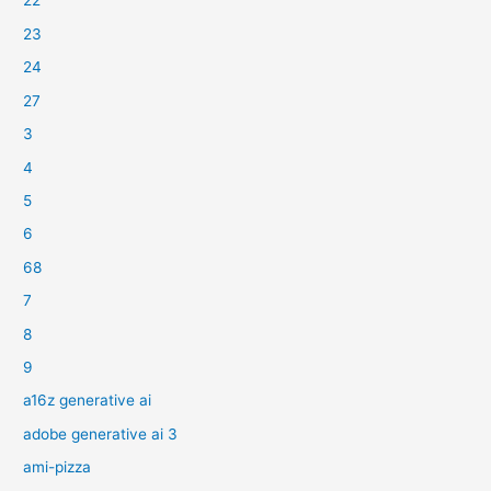
22
23
24
27
3
4
5
6
68
7
8
9
a16z generative ai
adobe generative ai 3
ami-pizza