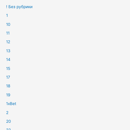
! Без рубрики
1
10
11
12
13
14
15
17
18
19
1xBet
2
20