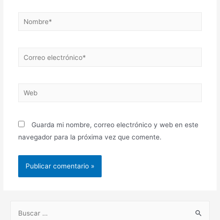
Nombre*
Correo
electrónico*
Web
Guarda mi nombre, correo electrónico y web en este
navegador para la próxima vez que comente.
B