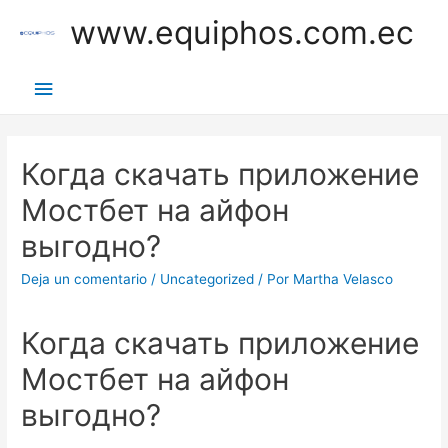
Ir
www.equiphos.com.ec
al
contenido
Menú
principal
Когда скачать приложение
Мостбет на айфон
выгодно?
Deja un comentario
/
Uncategorized
/ Por
Martha Velasco
Когда скачать приложение
Мостбет на айфон
выгодно?