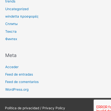
trends
Uncategorized
windetta προσφορές
Сплиты
Текста
Финтех
Meta
Acceder
Feed de entradas
Feed de comentarios
WordPress.org
Política de privacidad / Privacy Policy