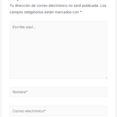
Tu dirección de correo electrónico no será publicada.
Los
campos obligatorios están marcados con
*
Escribe
aquí...
Nombre*
Correo
electrónico*