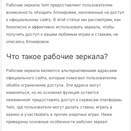
Рабочие зеркала 1win предоставляют пользователям
возможность обходить блокировки, наложенные на доступ
к официальному сайту. В этой статье мы рассмотрим, как
безопасно и эффективно использовать зеркала, чтобы
получить доступ к вашим любимым играм и ставкам, не
опасаясь блокировок.
Что такое рабочие зеркала?
Рабочие зеркала являются альтернативными адресами
официального сайта, которые помогают пользователям
обойти ограничение доступа. Эти адреса могут
изменяться, но их основная функция остается
неизменной: предоставить доступ к сервисам платформы
1win, где пользователи могут делать ставки, играть в
казино и участвовать в прочих азартных играх. Ниже
приведены основные особенности рабочих зеркал: