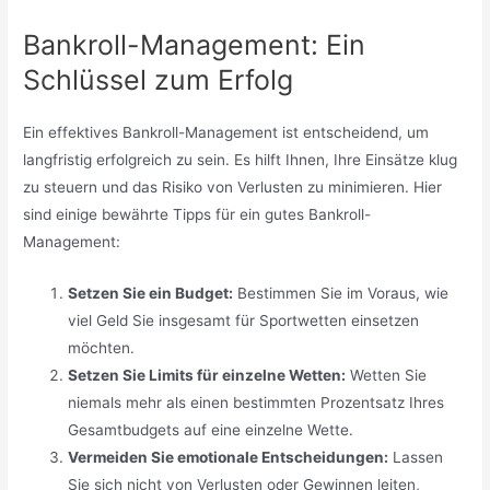
Bankroll-Management: Ein
Schlüssel zum Erfolg
Ein effektives Bankroll-Management ist entscheidend, um
langfristig erfolgreich zu sein. Es hilft Ihnen, Ihre Einsätze klug
zu steuern und das Risiko von Verlusten zu minimieren. Hier
sind einige bewährte Tipps für ein gutes Bankroll-
Management:
Setzen Sie ein Budget:
Bestimmen Sie im Voraus, wie
viel Geld Sie insgesamt für Sportwetten einsetzen
möchten.
Setzen Sie Limits für einzelne Wetten:
Wetten Sie
niemals mehr als einen bestimmten Prozentsatz Ihres
Gesamtbudgets auf eine einzelne Wette.
Vermeiden Sie emotionale Entscheidungen:
Lassen
Sie sich nicht von Verlusten oder Gewinnen leiten,