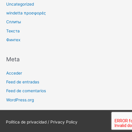
Uncategorized
windetta προσφορές
Сплиты
Текста
Финтех
Meta
Acceder
Feed de entradas
Feed de comentarios
WordPress.org
Política de privacidad / Privacy Policy