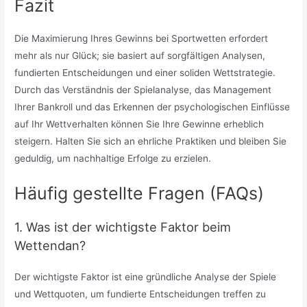
Fazit
Die Maximierung Ihres Gewinns bei Sportwetten erfordert
mehr als nur Glück; sie basiert auf sorgfältigen Analysen,
fundierten Entscheidungen und einer soliden Wettstrategie.
Durch das Verständnis der Spielanalyse, das Management
Ihrer Bankroll und das Erkennen der psychologischen Einflüsse
auf Ihr Wettverhalten können Sie Ihre Gewinne erheblich
steigern. Halten Sie sich an ehrliche Praktiken und bleiben Sie
geduldig, um nachhaltige Erfolge zu erzielen.
Häufig gestellte Fragen (FAQs)
1. Was ist der wichtigste Faktor beim
Wettendan?
Der wichtigste Faktor ist eine gründliche Analyse der Spiele
und Wettquoten, um fundierte Entscheidungen treffen zu