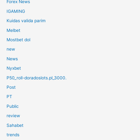
Forex News
IGAMING
Kuidas valida parim
Melbet
Mostbet dol
new
News
Nyxbet
P50_roll-doradoslots.pl_3000.
Post
PT
Public
review
Sahabet
trends