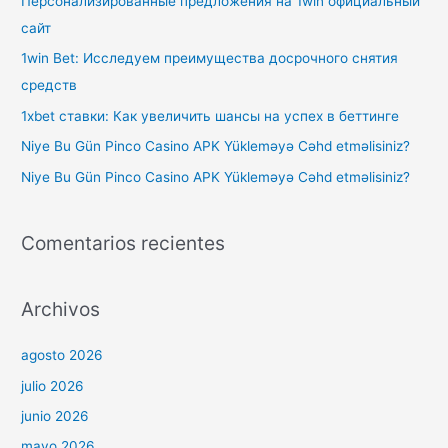
Персонализированные предложения на 1win официальный
p
сайт
o
1win Bet: Исследуем преимущества досрочного снятия
r
средств
:
1xbet ставки: Как увеличить шансы на успех в беттинге
Niye Bu Gün Pinco Casino APK Yükleməyə Cəhd etməlisiniz?
Niye Bu Gün Pinco Casino APK Yükleməyə Cəhd etməlisiniz?
Comentarios recientes
Archivos
agosto 2026
julio 2026
junio 2026
mayo 2026