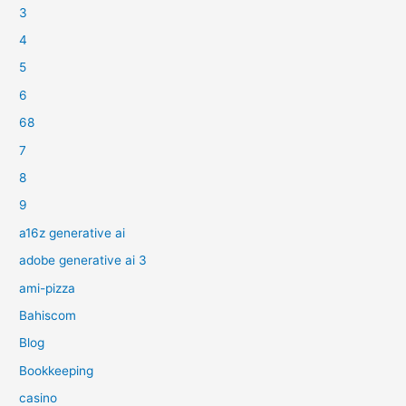
3
4
5
6
68
7
8
9
a16z generative ai
adobe generative ai 3
ami-pizza
Bahiscom
Blog
Bookkeeping
casino