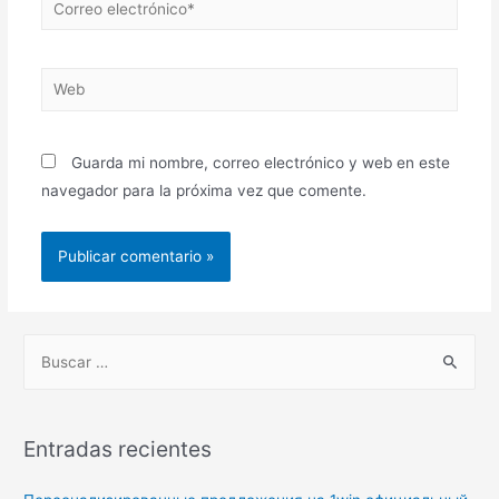
electrónico*
Web
Guarda mi nombre, correo electrónico y web en este
navegador para la próxima vez que comente.
B
u
s
c
Entradas recientes
a
r