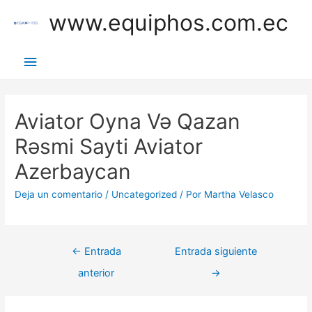
Ir
www.equiphos.com.ec
al
contenido
Menú
principal
Aviator Oyna Və Qazan
Rəsmi Sayti Aviator
Azerbaycan
Deja un comentario
/
Uncategorized
/ Por
Martha Velasco
Navegación
←
Entrada
Entrada siguiente
de
anterior
→
entradas