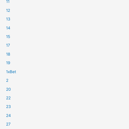
11
12
13
14
15
17
18
19
1xBet
2
20
22
23
24
27