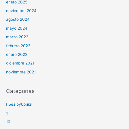
enero 2025
noviembre 2024
agosto 2024
mayo 2024
marzo 2022
febrero 2022
enero 2022
diciembre 2021
noviembre 2021
Categorías
! Без рубрики
1
10