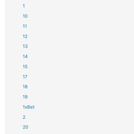
1
10
11
12
13
14
15
17
18
19
1xBet
2
20