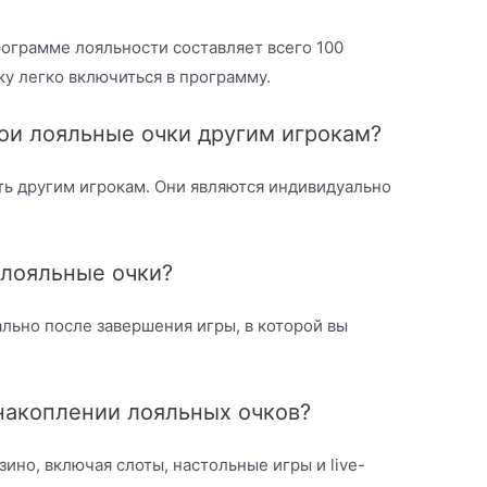
ограмме лояльности составляет всего 100
ку легко включиться в программу.
ои лояльные очки другим игрокам?
ть другим игрокам. Они являются индивидуально
 лояльные очки?
льно после завершения игры, в которой вы
 накоплении лояльных очков?
зино, включая слоты, настольные игры и live-