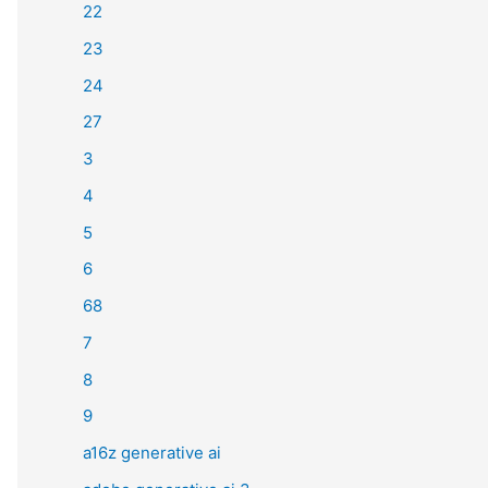
22
23
24
27
3
4
5
6
68
7
8
9
a16z generative ai