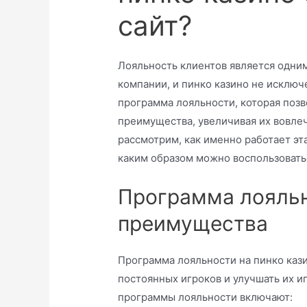
сайт?
Лояльность клиентов является одни
компании, и пинко казино не исключ
программа лояльности, которая поз
преимущества, увеличивая их вовлеч
рассмотрим, как именно работает эт
каким образом можно воспользовать
Программа лояльн
преимущества
Программа лояльности на пинко кази
постоянных игроков и улучшать их 
программы лояльности включают: