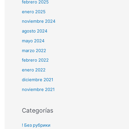
febrero 2025
enero 2025
noviembre 2024
agosto 2024
mayo 2024
marzo 2022
febrero 2022
enero 2022
diciembre 2021
noviembre 2021
Categorías
! Без рубрики