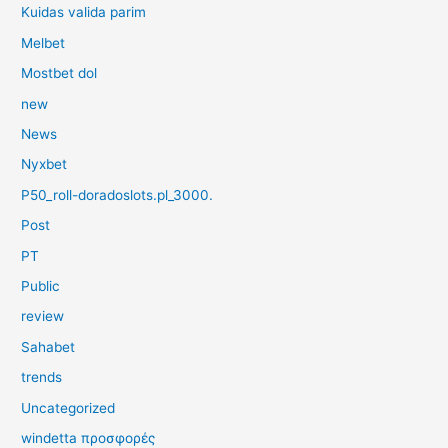
Kuidas valida parim
Melbet
Mostbet dol
new
News
Nyxbet
P50_roll-doradoslots.pl_3000.
Post
PT
Public
review
Sahabet
trends
Uncategorized
windetta προσφορές