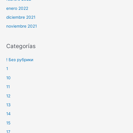
enero 2022
diciembre 2021
noviembre 2021
Categorías
! Без рубрики
1
10
11
12
13
14
15
17