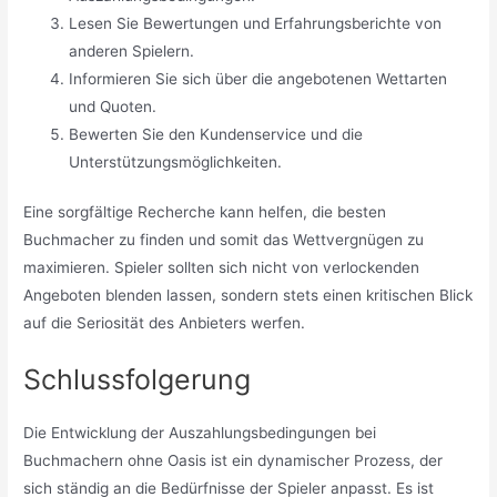
Lesen Sie Bewertungen und Erfahrungsberichte von
anderen Spielern.
Informieren Sie sich über die angebotenen Wettarten
und Quoten.
Bewerten Sie den Kundenservice und die
Unterstützungsmöglichkeiten.
Eine sorgfältige Recherche kann helfen, die besten
Buchmacher zu finden und somit das Wettvergnügen zu
maximieren. Spieler sollten sich nicht von verlockenden
Angeboten blenden lassen, sondern stets einen kritischen Blick
auf die Seriosität des Anbieters werfen.
Schlussfolgerung
Die Entwicklung der Auszahlungsbedingungen bei
Buchmachern ohne Oasis ist ein dynamischer Prozess, der
sich ständig an die Bedürfnisse der Spieler anpasst. Es ist