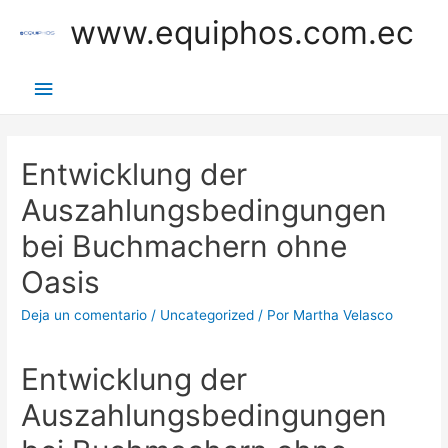
Ir
www.equiphos.com.ec
al
contenido
Menú
principal
Entwicklung der
Auszahlungsbedingungen
bei Buchmachern ohne
Oasis
Deja un comentario
/
Uncategorized
/ Por
Martha Velasco
Entwicklung der
Auszahlungsbedingungen