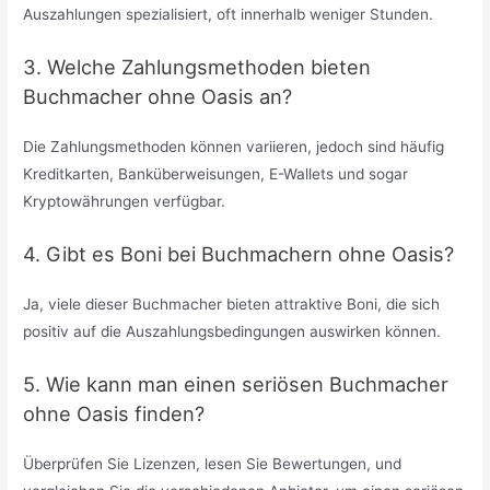
Auszahlungen spezialisiert, oft innerhalb weniger Stunden.
3. Welche Zahlungsmethoden bieten
Buchmacher ohne Oasis an?
Die Zahlungsmethoden können variieren, jedoch sind häufig
Kreditkarten, Banküberweisungen, E-Wallets und sogar
Kryptowährungen verfügbar.
4. Gibt es Boni bei Buchmachern ohne Oasis?
Ja, viele dieser Buchmacher bieten attraktive Boni, die sich
positiv auf die Auszahlungsbedingungen auswirken können.
5. Wie kann man einen seriösen Buchmacher
ohne Oasis finden?
Überprüfen Sie Lizenzen, lesen Sie Bewertungen, und