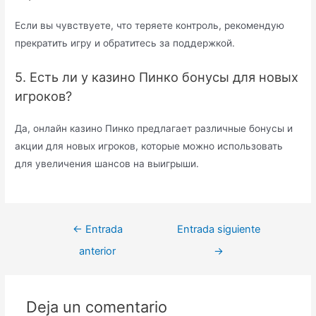
Если вы чувствуете, что теряете контроль, рекомендую
прекратить игру и обратитесь за поддержкой.
5. Есть ли у казино Пинко бонусы для новых
игроков?
Да, онлайн казино Пинко предлагает различные бонусы и
акции для новых игроков, которые можно использовать
для увеличения шансов на выигрыши.
Navegación
←
Entrada
Entrada siguiente
de
anterior
→
entradas
Deja un comentario