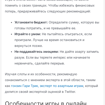
помнить о своих границах. Чтобы избежать финансовых
потерь, придерживайтесь следующих рекомендаций:
Установите бюджет:
Определите сумму, которую вы
готовы потратить, и не превышайте ее.
Играйте с умом:
Не пытайтесь отыграться, если
проиграли. Лучше на время остановиться и
вернуться позже.
Не поддавайтесь эмоциям:
Не дайте азарту затмить
разум. Если вы теряете интерес или начинаете
нервничать, сделайте перерыв.
Изучая слоты и их особенности, рекомендую
ознакомиться с мнением эксперта в этой области, таким
как
гонзин Гари Трик, эксперт по азартным играм
, который
делится своей экспертной оценкой в Twitter.
Особенности игры в онлайн