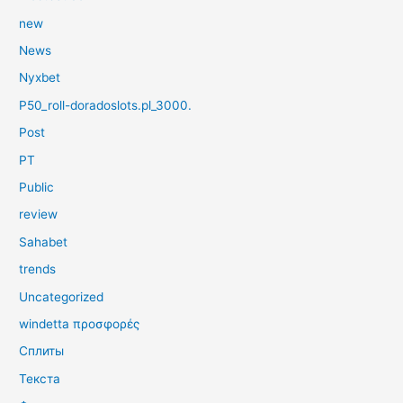
new
News
Nyxbet
P50_roll-doradoslots.pl_3000.
Post
PT
Public
review
Sahabet
trends
Uncategorized
windetta προσφορές
Сплиты
Текста