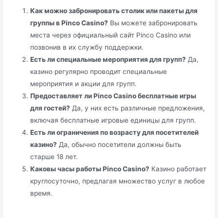
Как можно забронировать столик или пакеты для
группы в Pinco Casino?
Вы можете забронировать
места через официальный сайт Pinco Casino или
позвонив в их службу поддержки.
Есть ли специальные мероприятия для групп?
Да,
казино регулярно проводит специальные
мероприятия и акции для групп.
Предоставляет ли Pinco Casino бесплатные игры
для гостей?
Да, у них есть различные предложения,
включая бесплатные игровые единицы для групп.
Есть ли ограничения по возрасту для посетителей
казино?
Да, обычно посетители должны быть
старше 18 лет.
Каковы часы работы Pinco Casino?
Казино работает
круглосуточно, предлагая множество услуг в любое
время.