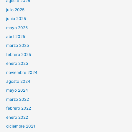
agosto 2025
julio 2025
junio 2025
mayo 2025
abril 2025
marzo 2025
febrero 2025
enero 2025
noviembre 2024
agosto 2024
mayo 2024
marzo 2022
febrero 2022
enero 2022
diciembre 2021