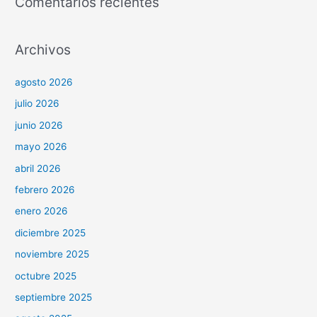
Comentarios recientes
Archivos
agosto 2026
julio 2026
junio 2026
mayo 2026
abril 2026
febrero 2026
enero 2026
diciembre 2025
noviembre 2025
octubre 2025
septiembre 2025