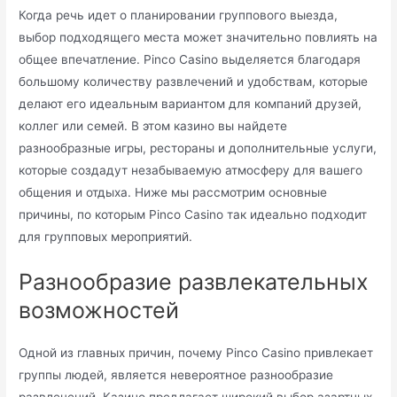
Когда речь идет о планировании группового выезда,
выбор подходящего места может значительно повлиять на
общее впечатление. Pinco Casino выделяется благодаря
большому количеству развлечений и удобствам, которые
делают его идеальным вариантом для компаний друзей,
коллег или семей. В этом казино вы найдете
разнообразные игры, рестораны и дополнительные услуги,
которые создадут незабываемую атмосферу для вашего
общения и отдыха. Ниже мы рассмотрим основные
причины, по которым Pinco Casino так идеально подходит
для групповых мероприятий.
Разнообразие развлекательных
возможностей
Одной из главных причин, почему Pinco Casino привлекает
группы людей, является невероятное разнообразие
развлечений. Казино предлагает широкий выбор азартных