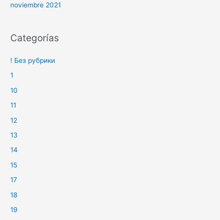
noviembre 2021
Categorías
! Без рубрики
1
10
11
12
13
14
15
17
18
19