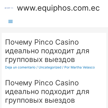
Ir
www.equiphos.com.ec
al
contenido
Menú
principal
Почему Pinco Casino
идеально подходит для
групповых выездов
Deja un comentario
/
Uncategorized
/ Por
Martha Velasco
Почему Pinco Casino
идеально подходит для
групповых выездов