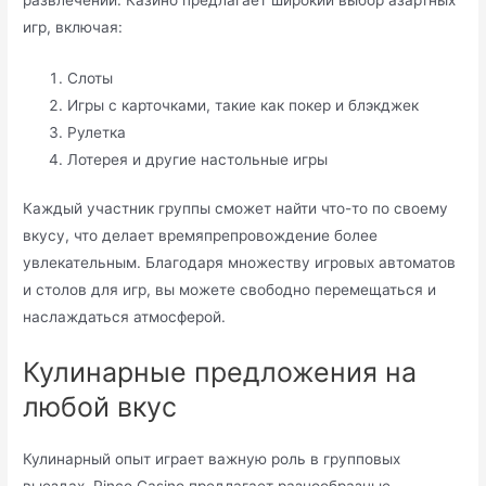
игр, включая:
Слоты
Игры с карточками, такие как покер и блэкджек
Рулетка
Лотерея и другие настольные игры
Каждый участник группы сможет найти что-то по своему
вкусу, что делает времяпрепровождение более
увлекательным. Благодаря множеству игровых автоматов
и столов для игр, вы можете свободно перемещаться и
наслаждаться атмосферой.
Кулинарные предложения на
любой вкус
Кулинарный опыт играет важную роль в групповых
выездах. Pinco Casino предлагает разнообразные