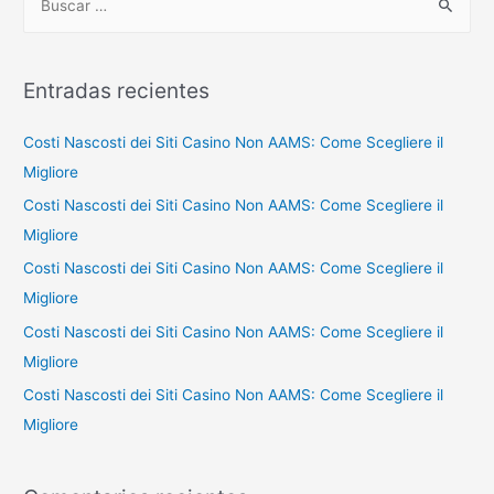
u
s
c
Entradas recientes
a
r
Costi Nascosti dei Siti Casino Non AAMS: Come Scegliere il
p
Migliore
o
Costi Nascosti dei Siti Casino Non AAMS: Come Scegliere il
r
Migliore
:
Costi Nascosti dei Siti Casino Non AAMS: Come Scegliere il
Migliore
Costi Nascosti dei Siti Casino Non AAMS: Come Scegliere il
Migliore
Costi Nascosti dei Siti Casino Non AAMS: Come Scegliere il
Migliore