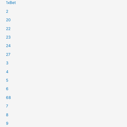
1xBet
2
20
22
23
24
27
3
4
5
6
68
7
8
9