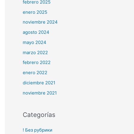
febrero 2025
enero 2025
noviembre 2024
agosto 2024
mayo 2024
marzo 2022
febrero 2022
enero 2022
diciembre 2021
noviembre 2021
Categorías
! Без рубрики