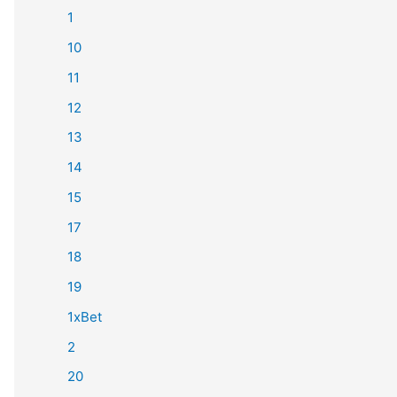
1
10
11
12
13
14
15
17
18
19
1xBet
2
20