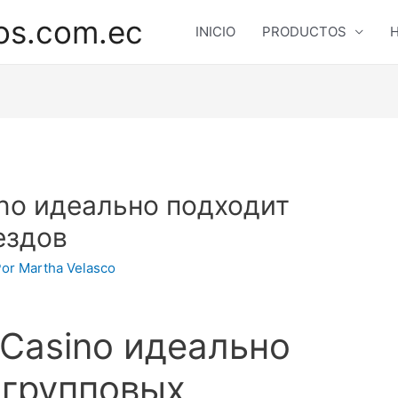
os.com.ec
INICIO
PRODUCTOS
H
ino идеально подходит
ездов
Por
Martha Velasco
 Casino идеально
 групповых