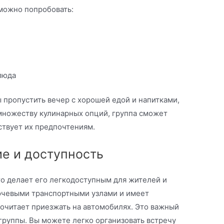
 можно попробовать:
люда
ы пропустить вечер с хорошей едой и напитками,
множеству кулинарных опций, группа сможет
тствует их предпочтениям.
е и доступность
то делает его легкодоступным для жителей и
лючевыми транспортными узлами и имеет
почитает приезжать на автомобилях. Это важный
 группы. Вы можете легко организовать встречу