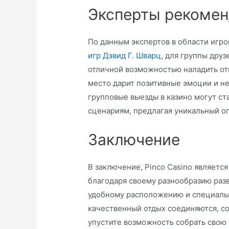
Эксперты рекоме
По данным экспертов в области игро
игр Дэвид Г. Шварц
, для группы друз
отличной возможностью наладить от
место дарит позитивные эмоции и н
групповые выезды в казино могут с
сценариям, предлагая уникальный о
Заключение
В заключение, Pinco Casino являетс
благодаря своему разнообразию раз
удобному расположению и специальн
качественный отдых соединяются, с
упустите возможность собрать свою