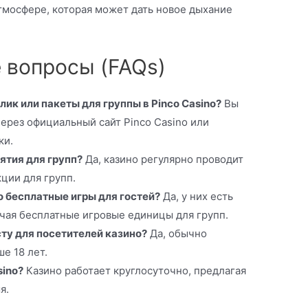
мосфере, которая может дать новое дыхание
 вопросы (FAQs)
ик или пакеты для группы в Pinco Casino?
Вы
ерез официальный сайт Pinco Casino или
ки.
ятия для групп?
Да, казино регулярно проводит
ции для групп.
o бесплатные игры для гостей?
Да, у них есть
чая бесплатные игровые единицы для групп.
сту для посетителей казино?
Да, обычно
е 18 лет.
sino?
Казино работает круглосуточно, предлагая
я.