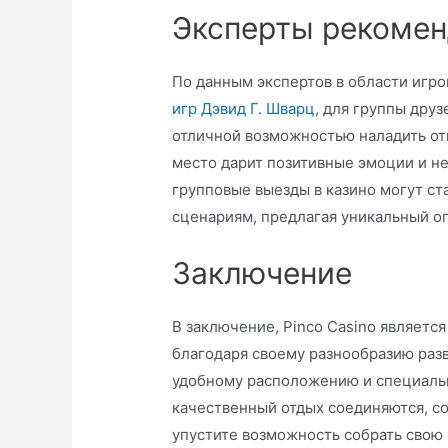
Эксперты рекоме
По данным экспертов в области игро
игр Дэвид Г. Шварц
, для группы друз
отличной возможностью наладить от
место дарит позитивные эмоции и н
групповые выезды в казино могут с
сценариям, предлагая уникальный о
Заключение
В заключение, Pinco Casino являетс
благодаря своему разнообразию раз
удобному расположению и специальн
качественный отдых соединяются, с
упустите возможность собрать свою