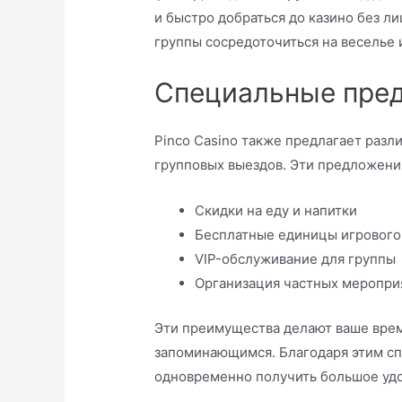
и быстро добраться до казино без л
группы сосредоточиться на веселье
Специальные пред
Pinco Casino также предлагает раз
групповых выездов. Эти предложени
Скидки на еду и напитки
Бесплатные единицы игрового
VIP-обслуживание для группы
Организация частных меропри
Эти преимущества делают ваше вре
запоминающимся. Благодаря этим сп
одновременно получить большое удо