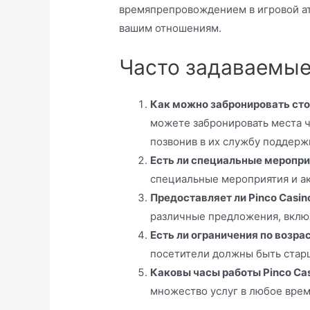
времяпрепровождением в игровой ат
вашим отношениям.
Часто задаваемые
Как можно забронировать стол
можете забронировать места ч
позвонив в их службу поддерж
Есть ли специальные меропри
специальные мероприятия и ак
Предоставляет ли Pinco Casin
различные предложения, вклю
Есть ли ограничения по возра
посетители должны быть старш
Каковы часы работы Pinco Ca
множество услуг в любое врем