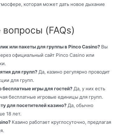
мосфере, которая может дать новое дыхание
 вопросы (FAQs)
ик или пакеты для группы в Pinco Casino?
Вы
ерез официальный сайт Pinco Casino или
ки.
ятия для групп?
Да, казино регулярно проводит
ции для групп.
o бесплатные игры для гостей?
Да, у них есть
чая бесплатные игровые единицы для групп.
сту для посетителей казино?
Да, обычно
е 18 лет.
sino?
Казино работает круглосуточно, предлагая
я.