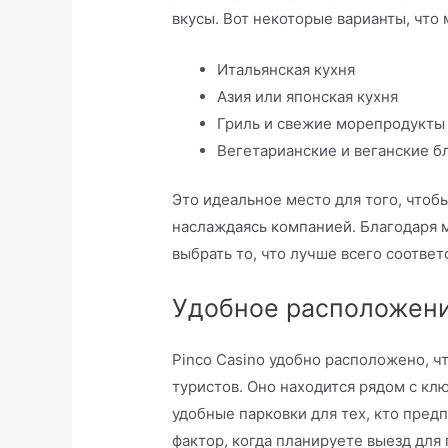
вкусы. Вот некоторые варианты, что
Итальянская кухня
Азия или японская кухня
Гриль и свежие морепродукты
Вегетарианские и веганские б
Это идеальное место для того, чтоб
наслаждаясь компанией. Благодаря 
выбрать то, что лучше всего соотве
Удобное расположени
Pinco Casino удобно расположено, ч
туристов. Оно находится рядом с к
удобные парковки для тех, кто пред
фактор, когда планируете выезд для