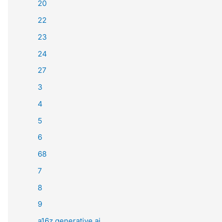
20
22
23
24
27
3
4
5
6
68
7
8
9
a16z generative ai