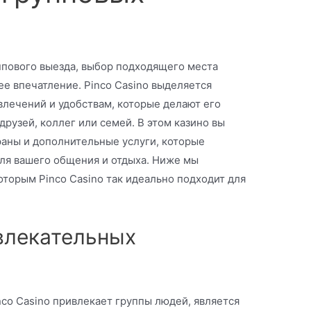
ппового выезда, выбор подходящего места
е впечатление. Pinco Casino выделяется
влечений и удобствам, которые делают его
рузей, коллег или семей. В этом казино вы
раны и дополнительные услуги, которые
ля вашего общения и отдыха. Ниже мы
торым Pinco Casino так идеально подходит для
влекательных
nco Casino привлекает группы людей, является