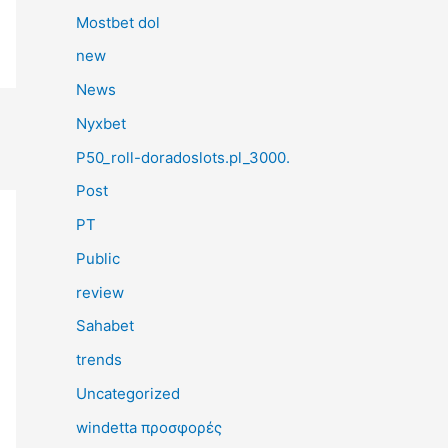
Mostbet dol
new
News
Nyxbet
P50_roll-doradoslots.pl_3000.
Post
PT
Public
review
Sahabet
trends
Uncategorized
windetta προσφορές