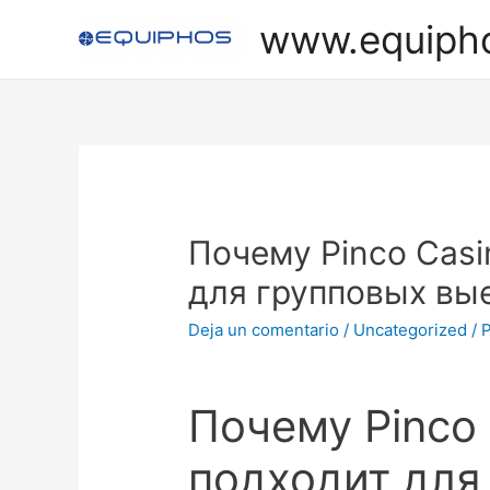
Ir
www.equiph
al
contenido
Почему Pinco Cas
для групповых вы
Deja un comentario
/
Uncategorized
/ 
Почему Pinco
подходит для