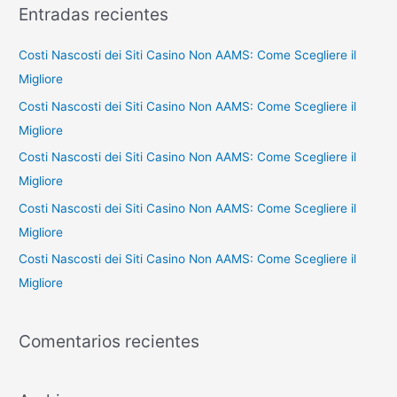
c
Entradas recientes
a
r
Costi Nascosti dei Siti Casino Non AAMS: Come Scegliere il
p
Migliore
o
Costi Nascosti dei Siti Casino Non AAMS: Come Scegliere il
r
Migliore
:
Costi Nascosti dei Siti Casino Non AAMS: Come Scegliere il
Migliore
Costi Nascosti dei Siti Casino Non AAMS: Come Scegliere il
Migliore
Costi Nascosti dei Siti Casino Non AAMS: Come Scegliere il
Migliore
Comentarios recientes