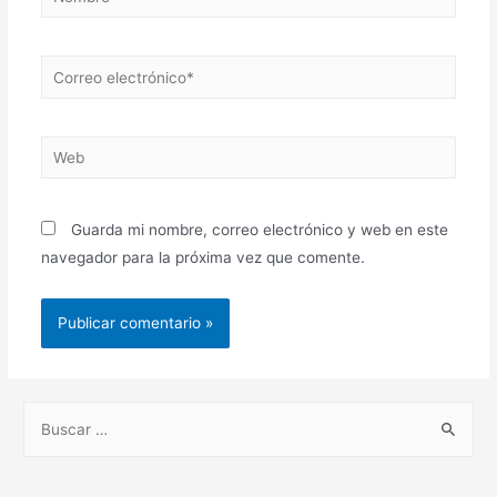
Correo
electrónico*
Web
Guarda mi nombre, correo electrónico y web en este
navegador para la próxima vez que comente.
B
u
s