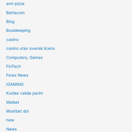
ami-pizza
Bahiscom
Blog
Bookkeeping
casino
casino utan svensk licens
Computers, Games
FinTech
Forex News
IGAMING
Kuidas valida parim
Melbet
Mostbet dol
new
News