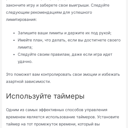
закончите игру и заберете свои выигрыши. Следуйте
следующим рекомендациям для успешного
лимитирования:
Запишите ваши лимиты и держите их под рукой;
Имейте план, что делать, если вы достигнете своего
лимита;
Следуйте своим правилам, даже если игра идет
удачно.
Это поможет вам контролировать свои эмоции и избежать
азартной зависимости.
Используйте таймеры
Одним из самых эффективных способов управления
временем является использование таймеров. Установите
таймер на тот промежуток времени, который вы