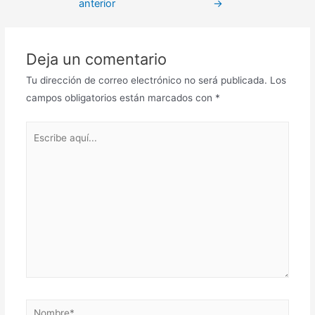
anterior
→
entradas
Deja un comentario
Tu dirección de correo electrónico no será publicada.
Los
campos obligatorios están marcados con
*
Escribe
aquí...
Nombre*