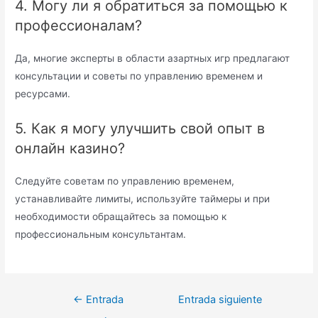
4. Могу ли я обратиться за помощью к
профессионалам?
Да, многие эксперты в области азартных игр предлагают
консультации и советы по управлению временем и
ресурсами.
5. Как я могу улучшить свой опыт в
онлайн казино?
Следуйте советам по управлению временем,
устанавливайте лимиты, используйте таймеры и при
необходимости обращайтесь за помощью к
профессиональным консультантам.
Navegación
←
Entrada
Entrada siguiente
de