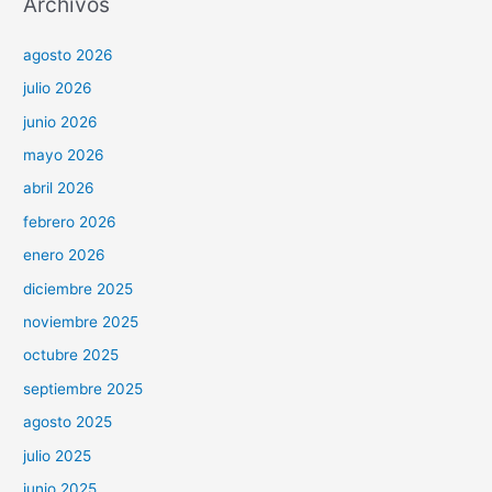
Archivos
agosto 2026
julio 2026
junio 2026
mayo 2026
abril 2026
febrero 2026
enero 2026
diciembre 2025
noviembre 2025
octubre 2025
septiembre 2025
agosto 2025
julio 2025
junio 2025