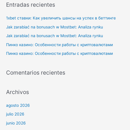
c
Entradas recientes
a
r
1xbet ставки: Как увеличить шансы на успех в беттинге
p
Jak zarabiać na bonusach w Mostbet: Analiza rynku
o
Jak zarabiać na bonusach w Mostbet: Analiza rynku
r
Пинко казино: Особенности работы с криптовалютами
:
Пинко казино: Особенности работы с криптовалютами
Comentarios recientes
Archivos
agosto 2026
julio 2026
junio 2026