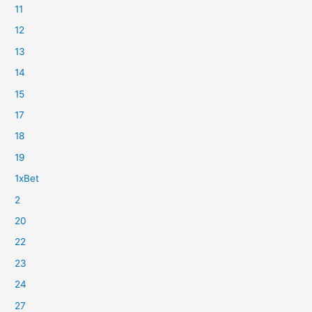
11
12
13
14
15
17
18
19
1xBet
2
20
22
23
24
27