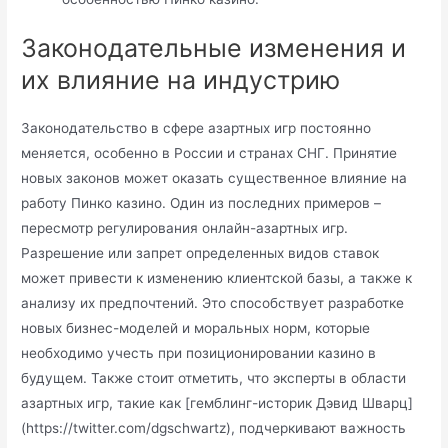
Законодательные изменения и
их влияние на индустрию
Законодательство в сфере азартных игр постоянно
меняется, особенно в России и странах СНГ. Принятие
новых законов может оказать существенное влияние на
работу Пинко казино. Один из последних примеров –
пересмотр регулирования онлайн-азартных игр.
Разрешение или запрет определенных видов ставок
может привести к изменению клиентской базы, а также к
анализу их предпочтений. Это способствует разработке
новых бизнес-моделей и моральных норм, которые
необходимо учесть при позиционировании казино в
будущем. Также стоит отметить, что эксперты в области
азартных игр, такие как [гемблинг-историк Дэвид Шварц]
(https://twitter.com/dgschwartz), подчеркивают важность