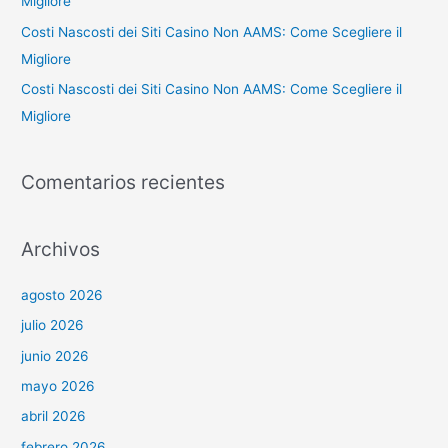
Migliore
Costi Nascosti dei Siti Casino Non AAMS: Come Scegliere il
Migliore
Costi Nascosti dei Siti Casino Non AAMS: Come Scegliere il
Migliore
Comentarios recientes
Archivos
agosto 2026
julio 2026
junio 2026
mayo 2026
abril 2026
febrero 2026