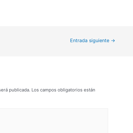
Entrada siguiente
→
será publicada.
Los campos obligatorios están