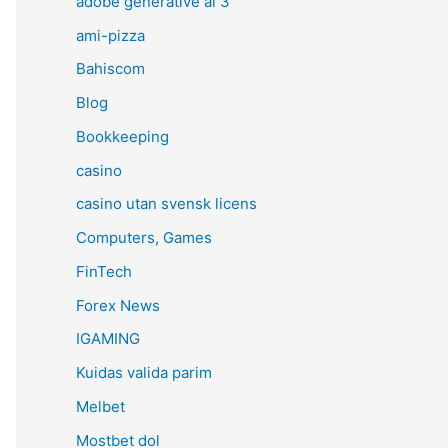
adobe generative ai 3
ami-pizza
Bahiscom
Blog
Bookkeeping
casino
casino utan svensk licens
Computers, Games
FinTech
Forex News
IGAMING
Kuidas valida parim
Melbet
Mostbet dol