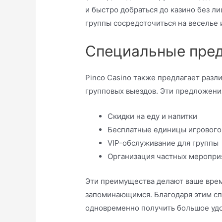
и быстро добраться до казино без л
группы сосредоточиться на веселье
Специальные пред
Pinco Casino также предлагает раз
групповых выездов. Эти предложени
Скидки на еду и напитки
Бесплатные единицы игрового
VIP-обслуживание для группы
Организация частных меропри
Эти преимущества делают ваше вре
запоминающимся. Благодаря этим сп
одновременно получить большое удо