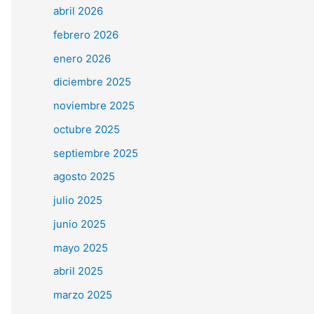
abril 2026
febrero 2026
enero 2026
diciembre 2025
noviembre 2025
octubre 2025
septiembre 2025
agosto 2025
julio 2025
junio 2025
mayo 2025
abril 2025
marzo 2025