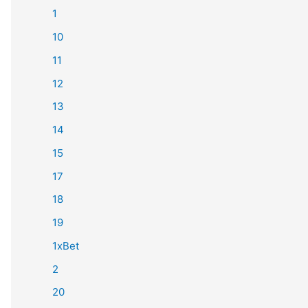
1
10
11
12
13
14
15
17
18
19
1xBet
2
20