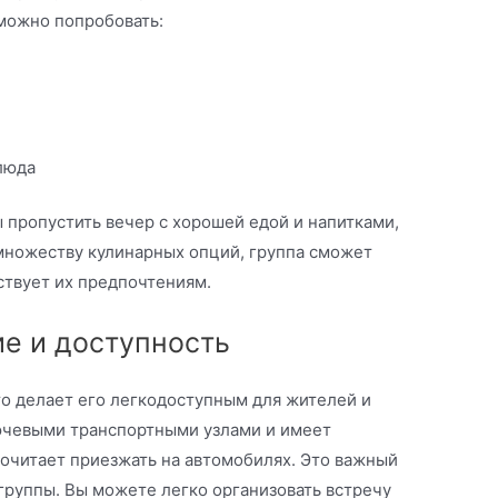
 можно попробовать:
люда
ы пропустить вечер с хорошей едой и напитками,
множеству кулинарных опций, группа сможет
тствует их предпочтениям.
е и доступность
то делает его легкодоступным для жителей и
лючевыми транспортными узлами и имеет
почитает приезжать на автомобилях. Это важный
 группы. Вы можете легко организовать встречу