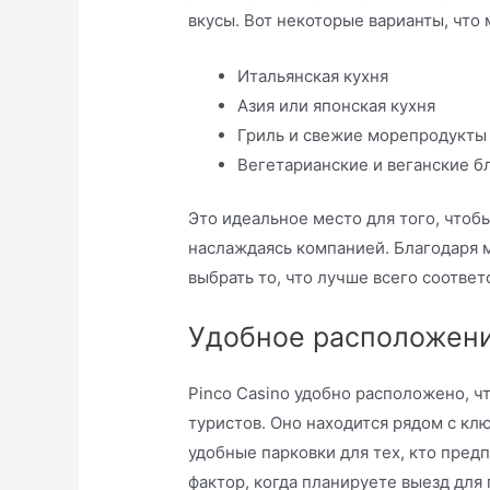
вкусы. Вот некоторые варианты, что
Итальянская кухня
Азия или японская кухня
Гриль и свежие морепродукты
Вегетарианские и веганские б
Это идеальное место для того, чтоб
наслаждаясь компанией. Благодаря 
выбрать то, что лучше всего соотве
Удобное расположени
Pinco Casino удобно расположено, ч
туристов. Оно находится рядом с к
удобные парковки для тех, кто пред
фактор, когда планируете выезд для