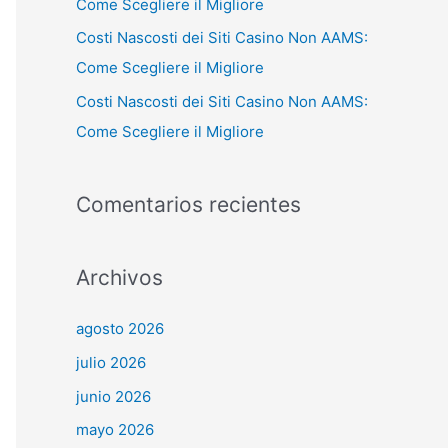
Come Scegliere il Migliore
Costi Nascosti dei Siti Casino Non AAMS:
Come Scegliere il Migliore
Costi Nascosti dei Siti Casino Non AAMS:
Come Scegliere il Migliore
Comentarios recientes
Archivos
agosto 2026
julio 2026
junio 2026
mayo 2026