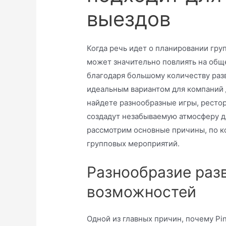
выездов
Когда речь идет о планировании гру
может значительно повлиять на обще
благодаря большому количеству раз
идеальным вариантом для компаний д
найдете разнообразные игры, ресто
создадут незабываемую атмосферу д
рассмотрим основные причины, по ко
групповых мероприятий.
Разнообразие раз
возможностей
Одной из главных причин, почему Pi