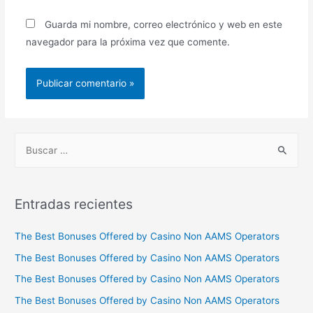
Guarda mi nombre, correo electrónico y web en este
navegador para la próxima vez que comente.
B
u
s
c
Entradas recientes
a
r
The Best Bonuses Offered by Casino Non AAMS Operators
p
The Best Bonuses Offered by Casino Non AAMS Operators
o
The Best Bonuses Offered by Casino Non AAMS Operators
r
The Best Bonuses Offered by Casino Non AAMS Operators
: