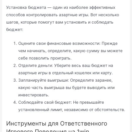
Установка бюджета — один из наиболее эффективных
способов контролировать азартные игры. Вот несколько
шагов, которые помогут вам установить и соблюдать
бюджет:
Оцените свои финансовые возможности: Прежде
чем начинать, определите, какую сумму вы можете
себе позволить проиграть.
Отделите деньги: Уберите весь ваш бюджет на
азартные игры в отдельный кошелек или карту.
Запланируйте выигрыши: Определите заранее,
какую часть выигрыша вы будете выводить или
инвестировать.
Соблюдайте свой бюджет: Не превышайте
установленный лимит, независимо от обстоятельств.
Инструменты для Ответственного
Игрового Поведения на 1win