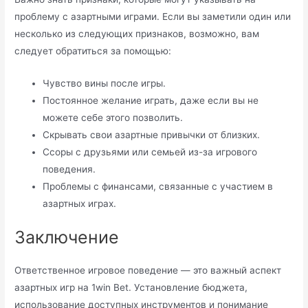
проблему с азартными играми. Если вы заметили один или
несколько из следующих признаков, возможно, вам
следует обратиться за помощью:
Чувство вины после игры.
Постоянное желание играть, даже если вы не
можете себе этого позволить.
Скрывать свои азартные привычки от близких.
Ссоры с друзьями или семьей из-за игрового
поведения.
Проблемы с финансами, связанные с участием в
азартных играх.
Заключение
Ответственное игровое поведение — это важный аспект
азартных игр на 1win Bet. Установление бюджета,
использование доступных инструментов и понимание