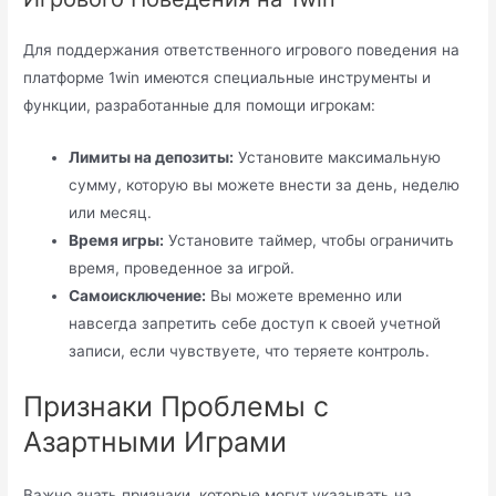
Для поддержания ответственного игрового поведения на
платформе 1win имеются специальные инструменты и
функции, разработанные для помощи игрокам:
Лимиты на депозиты:
Установите максимальную
сумму, которую вы можете внести за день, неделю
или месяц.
Время игры:
Установите таймер, чтобы ограничить
время, проведенное за игрой.
Самоисключение:
Вы можете временно или
навсегда запретить себе доступ к своей учетной
записи, если чувствуете, что теряете контроль.
Признаки Проблемы с
Азартными Играми
Важно знать признаки, которые могут указывать на