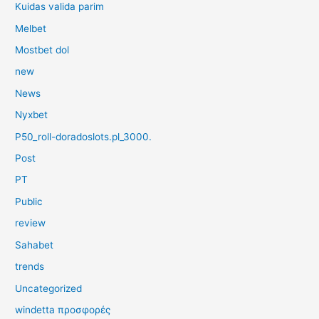
Kuidas valida parim
Melbet
Mostbet dol
new
News
Nyxbet
P50_roll-doradoslots.pl_3000.
Post
PT
Public
review
Sahabet
trends
Uncategorized
windetta προσφορές