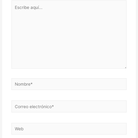
Escribe
aquí...
Nombre*
Correo
electrónico*
Web