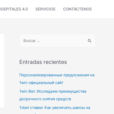
OSPITALES 4.0
SERVICIOS
CONTÁCTENOS
B
u
s
c
Entradas recientes
a
Персонализированные предложения на
r
1win официальный сайт
p
o
1win Bet: Исследуем преимущества
r
досрочного снятия средств
:
1xbet ставки: Как увеличить шансы на