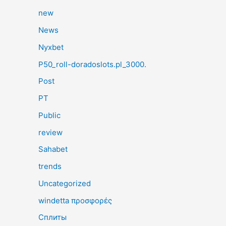
new
News
Nyxbet
P50_roll-doradoslots.pl_3000.
Post
PT
Public
review
Sahabet
trends
Uncategorized
windetta προσφορές
Сплиты