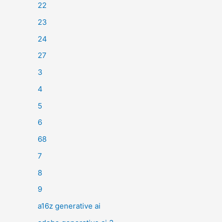
22
23
24
27
3
4
5
6
68
7
8
9
a16z generative ai