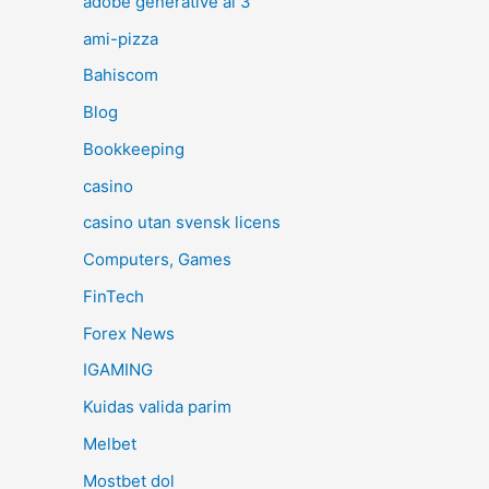
adobe generative ai 3
ami-pizza
Bahiscom
Blog
Bookkeeping
casino
casino utan svensk licens
Computers, Games
FinTech
Forex News
IGAMING
Kuidas valida parim
Melbet
Mostbet dol