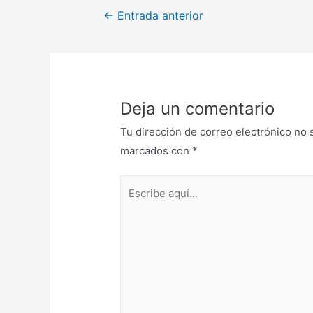
Navegación
←
Entrada anterior
de
entradas
Deja un comentario
Tu dirección de correo electrónico no 
marcados con
*
Escribe
aquí...