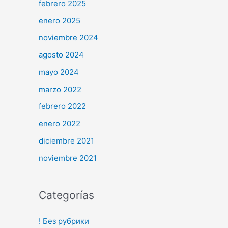
febrero 2025
enero 2025
noviembre 2024
agosto 2024
mayo 2024
marzo 2022
febrero 2022
enero 2022
diciembre 2021
noviembre 2021
Categorías
! Без рубрики