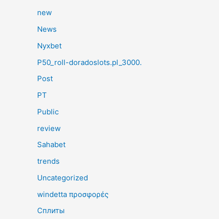
new
News
Nyxbet
P50_roll-doradoslots.pl_3000.
Post
PT
Public
review
Sahabet
trends
Uncategorized
windetta προσφορές
Сплиты