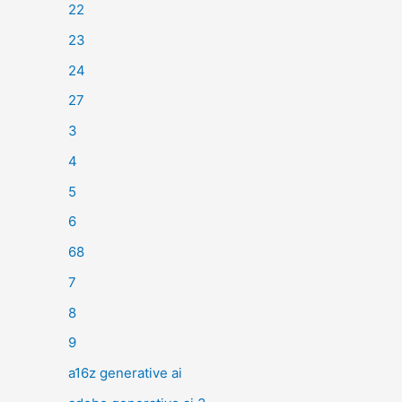
22
23
24
27
3
4
5
6
68
7
8
9
a16z generative ai