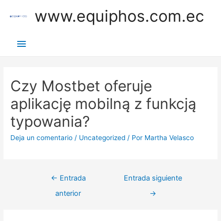
Ir
www.equiphos.com.ec
al
contenido
Menú
principal
Czy Mostbet oferuje
aplikację mobilną z funkcją
typowania?
Deja un comentario
/
Uncategorized
/ Por
Martha Velasco
Navegación
←
Entrada
Entrada siguiente
de
anterior
→
entradas