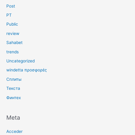
Post
PT
Public
review
Sahabet
trends
Uncategorized
windetta προσφορές
Сплиты
Текста
Финтех
Meta
Acceder