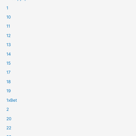
1
10
11
12
13
14
15
17
18
19
1xBet
2
20
22