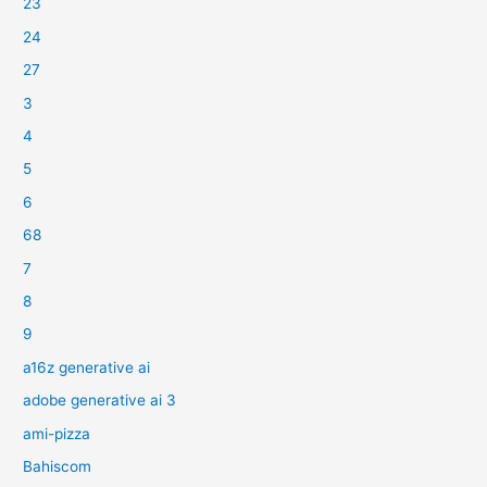
23
24
27
3
4
5
6
68
7
8
9
a16z generative ai
adobe generative ai 3
ami-pizza
Bahiscom