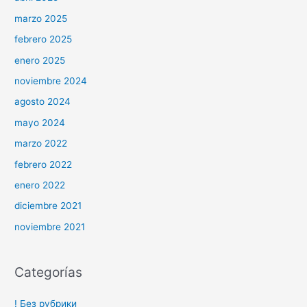
marzo 2025
febrero 2025
enero 2025
noviembre 2024
agosto 2024
mayo 2024
marzo 2022
febrero 2022
enero 2022
diciembre 2021
noviembre 2021
Categorías
! Без рубрики