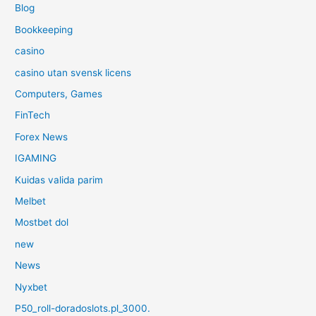
Blog
Bookkeeping
casino
casino utan svensk licens
Computers, Games
FinTech
Forex News
IGAMING
Kuidas valida parim
Melbet
Mostbet dol
new
News
Nyxbet
P50_roll-doradoslots.pl_3000.