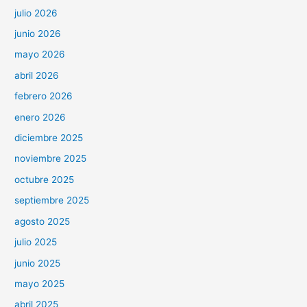
julio 2026
junio 2026
mayo 2026
abril 2026
febrero 2026
enero 2026
diciembre 2025
noviembre 2025
octubre 2025
septiembre 2025
agosto 2025
julio 2025
junio 2025
mayo 2025
abril 2025