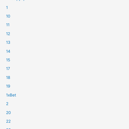
1
10
11
12
13
14
15
17
18
19
1xBet
2
20
22