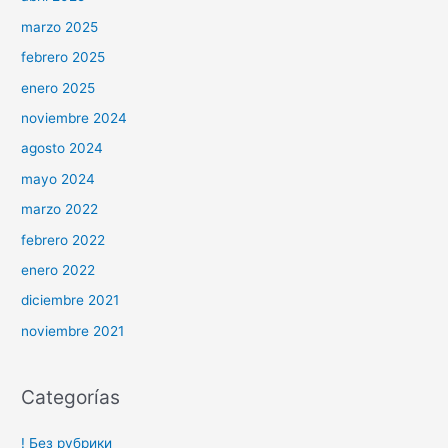
marzo 2025
febrero 2025
enero 2025
noviembre 2024
agosto 2024
mayo 2024
marzo 2022
febrero 2022
enero 2022
diciembre 2021
noviembre 2021
Categorías
! Без рубрики