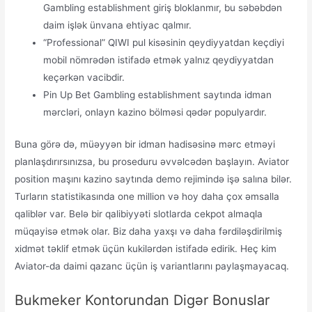
Gambling establishment giriş bloklanmır, bu səbəbdən
daim işlək ünvana ehtiyac qalmır.
“Professional” QIWI pul kisəsinin qeydiyyatdan keçdiyi
mobil nömrədən istifadə etmək yalnız qeydiyyatdan
keçərkən vacibdir.
Pin Up Bet Gambling establishment saytında idman
mərcləri, onlayn kazino bölməsi qədər populyardır.
Buna görə də, müəyyən bir idman hadisəsinə mərc etməyi
planlaşdırırsınızsa, bu proseduru əvvəlcədən başlayın. Aviator
position maşını kazino saytında demo rejimində işə salına bilər.
Turların statistikasında one million və hoy daha çox əmsalla
qaliblər var. Belə bir qalibiyyəti slotlarda cekpot almaqla
müqayisə etmək olar. Biz daha yaxşı və daha fərdiləşdirilmiş
xidmət təklif etmək üçün kukilərdən istifadə edirik. Heç kim
Aviator-da daimi qazanc üçün iş variantlarını paylaşmayacaq.
Bukmeker Kontorundan Digər Bonuslar