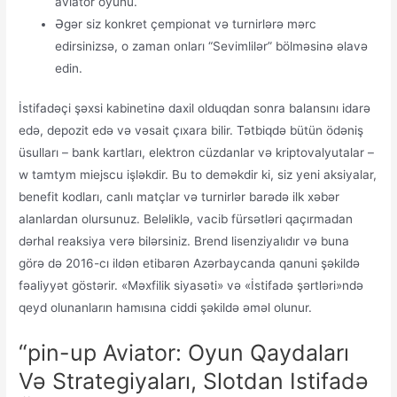
aviator oyunu.
Əgər siz konkret çempionat və turnirlərə mərc
edirsinizsə, o zaman onları “Sevimlilər” bölməsinə əlavə
edin.
İstifadəçi şəxsi kabinetinə daxil olduqdan sonra balansını idarə
edə, depozit edə və vəsait çıxara bilir. Tətbiqdə bütün ödəniş
üsulları – bank kartları, elektron cüzdanlar və kriptovalyutalar –
w tamtym miejscu işləkdir. Bu to deməkdir ki, siz yeni aksiyalar,
benefit kodları, canlı matçlar və turnirlər barədə ilk xəbər
alanlardan olursunuz. Beləliklə, vacib fürsətləri qaçırmadan
dərhal reaksiya verə bilərsiniz. Brend lisenziyalıdır və buna
görə də 2016-cı ildən etibarən Azərbaycanda qanuni şəkildə
fəaliyyət göstərir. «Məxfilik siyasəti» və «İstifadə şərtləri»ndə
qeyd olunanların hamısına ciddi şəkildə əməl olunur.
“pin-up Aviator: Oyun Qaydaları
Və Strategiyaları, Slotdan Istifadə