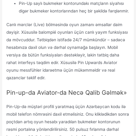
Pin-Up saylı bukmeker kontorundakı matçların siyahısı
digər bukmeker kontorlarından heç bir şəkildə fərqlənmir.
Canlı mərclər (Live) bölməsində oyun zamanı əmsallar daim
dəyişir. Xüsusilə balompié oyunları üçün canlı yayım funksiyası
da mövcuddur. Tətbiqdən istifadə 24/7 mümkündür – sadəcə
hesabınıza daxil olun və dərhal oynamağa başlayın. Mobil
versiya da bütün funksiyaları dəstəkləyir, lakin tətbiq daha
rahat interfeys təqdim edir. Xüsusilə Pin Upwards Aviator
oyunu messfühler idarəetmə üçün mükəmməldir və real
qazanclar təklif edir.
Pin-up-da Aviator-da Necə Qalib Gəlmək»
Pin-Up-də müştəri profili yaratmaq üçün Azərbaycan kodu ilə
mobil telefon nömrəsini daxil etməlisiniz. Onu kliklədikdən sonra
poçtdan artıq oyun hesabı yaradılan bukmeker kontorunun
rəsmi portalına yönləndirilirsiniz. 50 pulsuz fırlanma dərhal