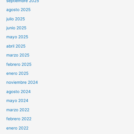
septiembre 2025
agosto 2025
julio 2025
junio 2025
mayo 2025
abril 2025
marzo 2025
febrero 2025
enero 2025
noviembre 2024
agosto 2024
mayo 2024
marzo 2022
febrero 2022
enero 2022