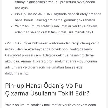
etməyi planlaşdırırsınızsa, bu proseduru əvvəlcədən
başlayın.
Pin-Up Casino ARIZONA saytında depozit etdiyiniz anda
hansı bonusu alacağınızı dərhal görmək çox rahatdır.
Yalnız ən ümumi statistik məlumatlar verilir və davam
edən hadisələrin qrafik təsviri xüsusilə mənalı deyil.
«Pin up AZ, digər bukmeker kontorlarından fərqli olaraq vacib
üstünlükləri ilə Azərbaycanda böyük populyarlıq qazanıb.
Qeydiyyat prosesi cəmi 1 dəqiqə çəkir və hesabınız dərhal
aktiv olur. Amma ilk olaraq profil məlumatlarını – oyunçunun
adı, ünvanı və digər vacib məlumatları tam şəkildə
doldurmalısınız.
Pin-up Hansı Ödəniş Və Pul
Çıxarma Üsullarını Təklif Edir?
Yalnız ən ümumi statistik məlumatlar verilir və davam edən