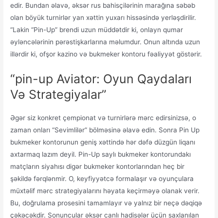
edir. Bundan əlavə, əksər rus bahisçilərinin marağına səbəb
olan böyük turnirlər yan xəttin yuxarı hissəsində yerləşdirilir.
“Lakin “Pin-Up” brendi uzun müddətdir ki, onlayn qumar
əyləncələrinin pərəstişkarlarına məlumdur. Onun altında uzun
illərdir ki, ofşor kazino və bukmeker kontoru fəaliyyət göstərir.
“pin-up Aviator: Oyun Qaydaları
Və Strategiyalar”
Əgər siz konkret çempionat və turnirlərə mərc edirsinizsə, o
zaman onları “Sevimlilər” bölməsinə əlavə edin. Sonra Pin Up
bukmeker kontorunun geniş xəttində hər dəfə düzgün liqanı
axtarmaq lazım deyil. Pin-Up saylı bukmeker kontorundakı
matçların siyahısı digər bukmeker kontorlarından heç bir
şəkildə fərqlənmir. O, keyfiyyətcə formalaşır və oyunçulara
müxtəlif mərc strategiyalarını həyata keçirməyə olanak verir.
Bu, doğrulama prosesini tamamlayır və yalnız bir neçə dəqiqə
çəkəcəkdir. Sonuncular əksər canlı hadisələr üçün saxlanılan