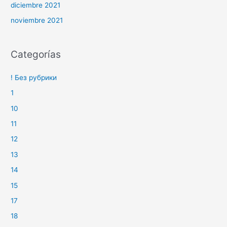
diciembre 2021
noviembre 2021
Categorías
! Без рубрики
1
10
11
12
13
14
15
17
18