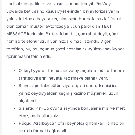
hadisələrin qrafik təsviri xüsusilə mənalı deyil. Pin Way
upwards bet casino xüsusiyyətlərindən biri avtorizasiyanın
yalnız telefonla həyata keçirilməsidir. Hər dəfə sayta” “daxil
olan zaman müştəri avtorizasiya üçün parol olan TEXT
MESSAGE kodu alır. Bir tərəfdən, bu, çox rahat deyil, çünki
həmişə telefonunuzun yanınızda olması lazımdır. Digər
tərəfdən, bu, oyunçunun şəxsi hesabının» «yüksək səviyyədə
qorunmasını təmin edir.
O, keyfiyyətcə formalaşır və oyunçulara müxtəlif mərc
strategiyalarını həyata keçirməyə olanak verir.
Birincisi portalın bütün ziyarətçiləri üçün, ikincisi isə
yalnız qeydiyyatdan keçmiş kazino müştəriləri üçün
əlçatandır.
Siz artıq Pin-Up oyunu saytında bonuslar almış və mərc
etmiş onda bilərsiniz.
Hüquqi Azərbaycan ofisi beynəlxalq həmkarı ilə heç bir
şəkildə formal bağlı deyil.