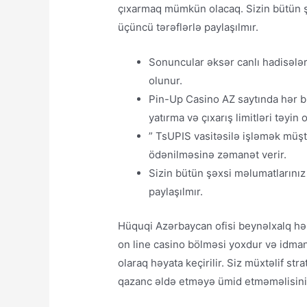
çıxarmaq mümkün olacaq. Sizin bütün şə
üçüncü tərəflərlə paylaşılmır.
Sonuncular əksər canlı hadisələr
olunur.
Pin-Up Casino AZ saytında hər 
yatırma və çıxarış limitləri təyin 
” TsUPIS vasitəsilə işləmək müştə
ödənilməsinə zəmanət verir.
Sizin bütün şəxsi məlumatlarınız
paylaşılmır.
Hüquqi Azərbaycan ofisi beynəlxalq həmk
on line casino bölməsi yoxdur və idman
olaraq həyata keçirilir. Siz müxtəlif str
qazanc əldə etməyə ümid etməməlisini