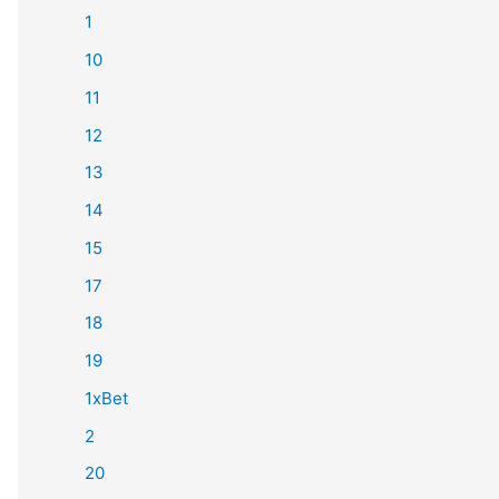
1
10
11
12
13
14
15
17
18
19
1xBet
2
20