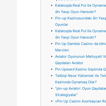
Kataloqda Real Pul Ilə Oynam
Ən Yaxşı Oyun Hansıdır?
Pin-up Kazinosundakı Ən Yaxş
Oyunlar
Kataloqda Real Pul Ilə Oynam
Ən Yaxşı Oyun Hansıdır?
Pin Up Gamble Casino-da Idm
Mərcləri
Aviator Oyununun Mahiyyəti V
Qaydaları Aviator
Pin Upward Kazino Saytında Q
Tətbiqi Necə Yükləmək Və Tel
Kazinoda Oynamaq Olar?
“pin-up Aviator: Oyun Qaydalar
Strategiyalar”
«Pin Up Casino Azərbaycan R