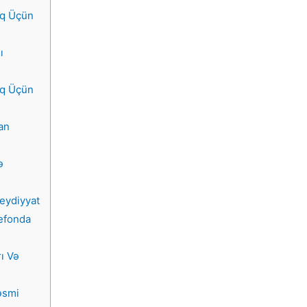
aq Üçün
ı
aq Üçün
an
ə
eydiyyat
efonda
ı Və
əsmi