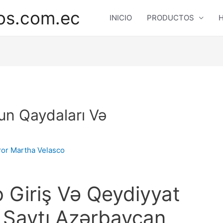
os.com.ec
INICIO
PRODUCTOS
H
un Qaydaları Və
Por
Martha Velasco
 Giriş Və Qeydiyyat
 Saytı Azərbaycan