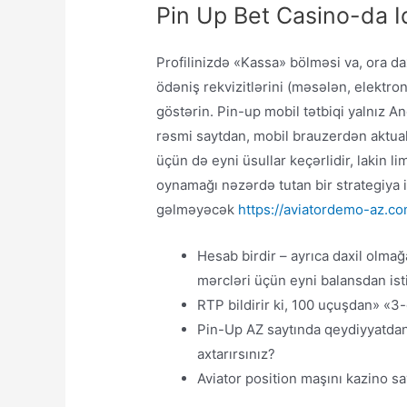
Pin Up Bet Casino-da I
Profilinizdə «Kassa» bölməsi va, ora da
ödəniş rekvizitlərini (məsələn, elektron
göstərin. Pin-up mobil tətbiqi yalnız 
rəsmi saytdan, mobil brauzerdən aktual
üçün də eyni üsullar keçərlidir, lakin li
oynamağı nəzərdə tutan bir strategiya i
gəlməyəcək
https://aviatordemo-az.co
Hesab birdir – ayrıca daxil olma
mərcləri üçün eyni balansdan isti
RTP bildirir ki, 100 uçuşdan» «3-
Pin-Up AZ saytında qeydiyyatdan
axtarırsınız?
Aviator position maşını kazino say