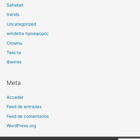
Sahabet
trends
Uncategorized
windetta προσφορές
Сплиты
Текста
Финтех
Meta
Acceder
Feed de entradas
Feed de comentarios
WordPress.org