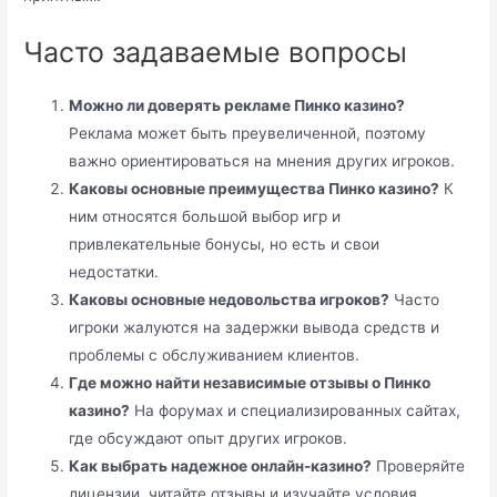
Часто задаваемые вопросы
Можно ли доверять рекламе Пинко казино?
Реклама может быть преувеличенной, поэтому
важно ориентироваться на мнения других игроков.
Каковы основные преимущества Пинко казино?
К
ним относятся большой выбор игр и
привлекательные бонусы, но есть и свои
недостатки.
Каковы основные недовольства игроков?
Часто
игроки жалуются на задержки вывода средств и
проблемы с обслуживанием клиентов.
Где можно найти независимые отзывы о Пинко
казино?
На форумах и специализированных сайтах,
где обсуждают опыт других игроков.
Как выбрать надежное онлайн-казино?
Проверяйте
лицензии, читайте отзывы и изучайте условия