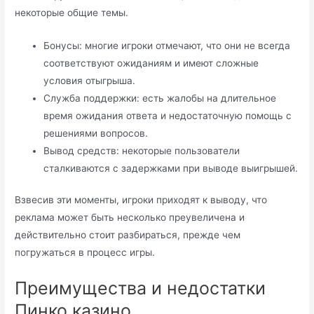
некоторые общие темы.
Бонусы: многие игроки отмечают, что они не всегда
соответствуют ожиданиям и имеют сложные
условия отыгрыша.
Служба поддержки: есть жалобы на длительное
время ожидания ответа и недостаточную помощь с
решениями вопросов.
Вывод средств: некоторые пользователи
сталкиваются с задержками при выводе выигрышей.
Взвесив эти моменты, игроки приходят к выводу, что
реклама может быть несколько преувеличена и
действительно стоит разбираться, прежде чем
погружаться в процесс игры.
Преимущества и недостатки
Пинко казино