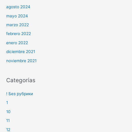
agosto 2024
mayo 2024
marzo 2022
febrero 2022
enero 2022
diciembre 2021
noviembre 2021
Categorías
! Без рубрики
1
10
11
12