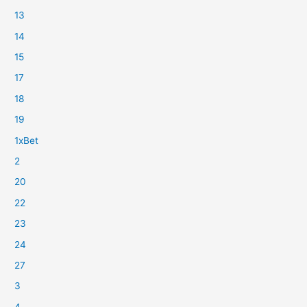
13
14
15
17
18
19
1xBet
2
20
22
23
24
27
3
4