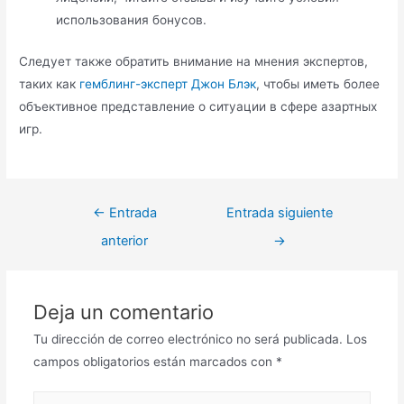
использования бонусов.
Следует также обратить внимание на мнения экспертов,
таких как
гемблинг-эксперт Джон Блэк
, чтобы иметь более
объективное представление о ситуации в сфере азартных
игр.
Navegación
←
Entrada
Entrada siguiente
de
anterior
→
entradas
Deja un comentario
Tu dirección de correo electrónico no será publicada.
Los
campos obligatorios están marcados con
*
Escribe