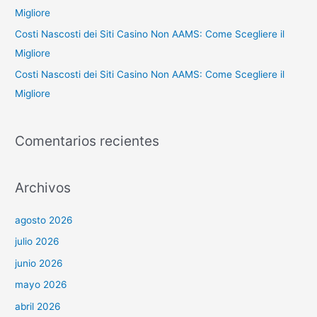
Migliore
Costi Nascosti dei Siti Casino Non AAMS: Come Scegliere il
Migliore
Costi Nascosti dei Siti Casino Non AAMS: Come Scegliere il
Migliore
Comentarios recientes
Archivos
agosto 2026
julio 2026
junio 2026
mayo 2026
abril 2026