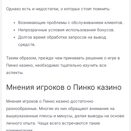
Однако есть и недостатки, о которых стоит помнить:
Возникающие проблемы с обслуживанием клиентов.
Непрозрачные условия использования бонусов.
Долгое время обработки запросов на вывод
средств.
Таким образом, прежде чем принимать решение о игре в
Пинко казино, необходимо тщательно изучить все
аспекты.
Мнения игроков о Пинко казино
Мнения игроков о Пинко казино достаточно
разнообразные. Многие из них обращают внимание на
вышеуказанные плюсы и минусы, делая выводы на основе
личного опыта. Чаще всего встречаются такие
комментарии: