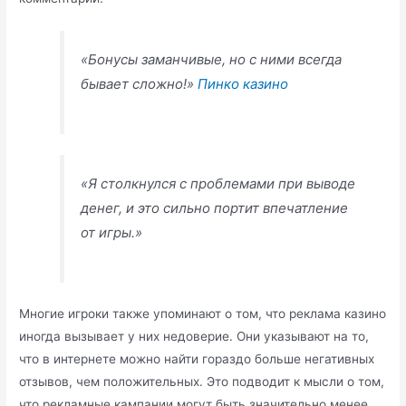
«Бонусы заманчивые, но с ними всегда
бывает сложно!»
Пинко казино
«Я столкнулся с проблемами при выводе
денег, и это сильно портит впечатление
от игры.»
Многие игроки также упоминают о том, что реклама казино
иногда вызывает у них недоверие. Они указывают на то,
что в интернете можно найти гораздо больше негативных
отзывов, чем положительных. Это подводит к мысли о том,
что рекламные кампании могут быть значительно менее