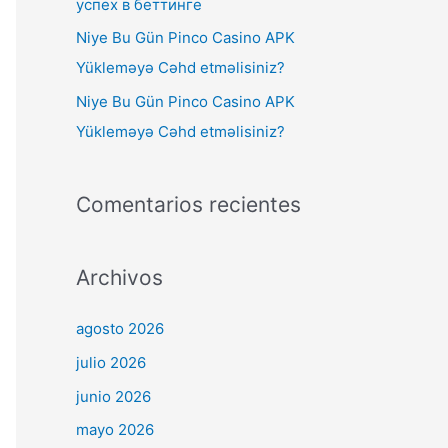
успех в беттинге
Niye Bu Gün Pinco Casino APK
Yükleməyə Cəhd etməlisiniz?
Niye Bu Gün Pinco Casino APK
Yükleməyə Cəhd etməlisiniz?
Comentarios recientes
Archivos
agosto 2026
julio 2026
junio 2026
mayo 2026