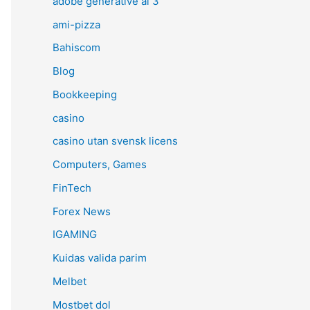
adobe generative ai 3
ami-pizza
Bahiscom
Blog
Bookkeeping
casino
casino utan svensk licens
Computers, Games
FinTech
Forex News
IGAMING
Kuidas valida parim
Melbet
Mostbet dol