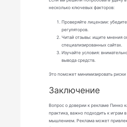
несколько ключевых факторов:
Проверяйте лицензии: убедите
регуляторов.
Читай отзывы: ищите мнения о
специализированных сайтах.
Изучайте условия: внимательн
вывода средств.
Это поможет минимизировать риски 
Заключение
Вопрос о доверии к рекламе Пинко к
практика, важно подходить к играм 
мышлением. Реклама может привлека