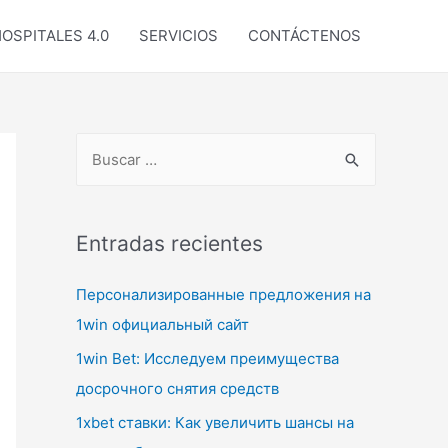
OSPITALES 4.0
SERVICIOS
CONTÁCTENOS
B
u
s
c
Entradas recientes
a
Персонализированные предложения на
r
1win официальный сайт
p
o
1win Bet: Исследуем преимущества
r
досрочного снятия средств
:
1xbet ставки: Как увеличить шансы на