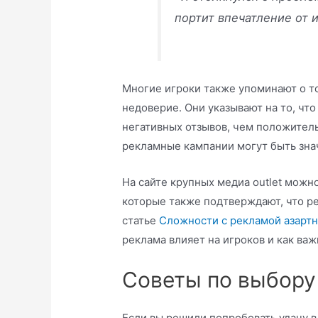
портит впечатление от 
Многие игроки также упоминают о то
недоверие. Они указывают на то, чт
негативных отзывов, чем положитель
рекламные кампании могут быть зна
На сайте крупных медиа outlet можно
которые также подтверждают, что ре
статье
Сложности с рекламой азартн
реклама влияет на игроков и как ва
Советы по выбору
Если вы решили попробовать удачу в