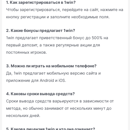
1. Как зарегистрироваться в 1win?
Чтобы зарегистрироваться, перейдите на сайт, нажмите на
кнопку регистрации и заполните необходимые поля.
2. Какие бонусы предлагает 1win?
1win предлагает приветственный бонус до 500% на
первый депозит, а также регулярные акции для
постоянных игроков.
3. Можно ли играть на мобильном телефоне?
Да, 1win предлагает мобильную версию сайта и
приложение для Android и iOS.
4. Каковы сроки вывода средств?
Сроки вывода средств варьируются в зависимости от
метода, но обычно занимают от нескольких минут до
нескольких дней.
5. Какова лицензия 1win и что она означает?