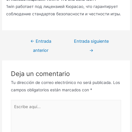
1win работает под лицензией Кюрасао, что гарантирует
соблюдение стандартов безопасности и честности игры.
Navegación
←
Entrada
Entrada siguiente
de
anterior
→
entradas
Deja un comentario
Tu dirección de correo electrónico no será publicada.
Los
campos obligatorios están marcados con
*
Escribe
aquí...