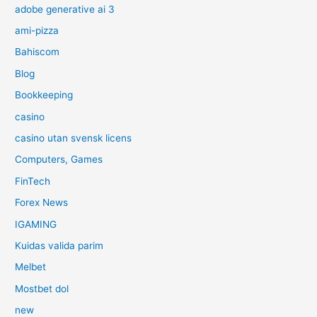
adobe generative ai 3
ami-pizza
Bahiscom
Blog
Bookkeeping
casino
casino utan svensk licens
Computers, Games
FinTech
Forex News
IGAMING
Kuidas valida parim
Melbet
Mostbet dol
new