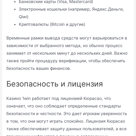
Банковские карты (Visa, Mastercard)
Электронные кошельки (например, Яндекс.Деньги,
Qiwi)
Криптовалюты (Bitcoin и другие)
Временные рамки вывода средств могут варьироваться в
зависимости от выбранного метода, но обычно процесс
занимает от нескольких минут до нескольких дней. Важно
также пройти процедуру верификации, чтобы обеспечить
безопасность ваших финансов.
Безопасность и лицензия
Казино 1win работает под лицензией Кюрасао, что
означает, что оно соблюдает определенные стандарты
безопасности и честности. Это дает игрокам уверенность
в том, что они могут играть спокойно. Лицензия Кюрасао
также обеспечивает защиту данных пользователей, а все