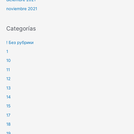
noviembre 2021
Categorías
! Без рубрики
1
10
11
12
13
14
15
17
18
19