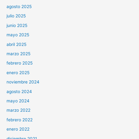
agosto 2025
julio 2025
junio 2025
mayo 2025
abril 2025
marzo 2025
febrero 2025
enero 2025
noviembre 2024
agosto 2024
mayo 2024
marzo 2022
febrero 2022
enero 2022
diciembre 2021