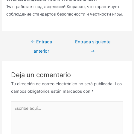
1win работает под лицензией Кюрасао, что гарантирует
соблюдение стандартов безопасности и честности игры.
Navegación
←
Entrada
Entrada siguiente
de
anterior
→
entradas
Deja un comentario
Tu dirección de correo electrónico no será publicada.
Los
campos obligatorios están marcados con
*
Escribe
aquí...