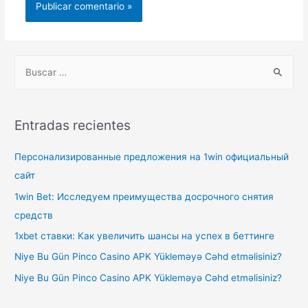
B
u
s
c
Entradas recientes
a
r
Персонализированные предложения на 1win официальный
p
сайт
o
1win Bet: Исследуем преимущества досрочного снятия
r
средств
:
1xbet ставки: Как увеличить шансы на успех в беттинге
Niye Bu Gün Pinco Casino APK Yükleməyə Cəhd etməlisiniz?
Niye Bu Gün Pinco Casino APK Yükleməyə Cəhd etməlisiniz?