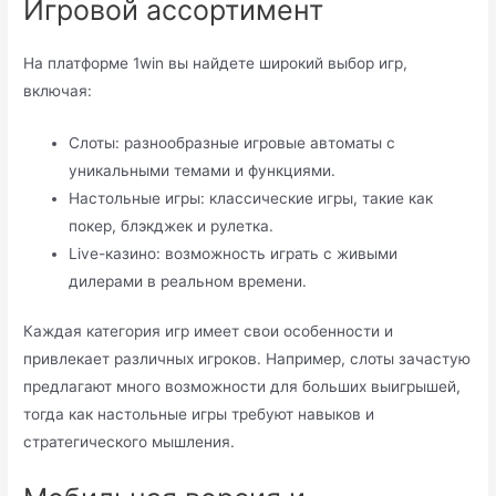
Игровой ассортимент
На платформе 1win вы найдете широкий выбор игр,
включая:
Слоты: разнообразные игровые автоматы с
уникальными темами и функциями.
Настольные игры: классические игры, такие как
покер, блэкджек и рулетка.
Live-казино: возможность играть с живыми
дилерами в реальном времени.
Каждая категория игр имеет свои особенности и
привлекает различных игроков. Например, слоты зачастую
предлагают много возможности для больших выигрышей,
тогда как настольные игры требуют навыков и
стратегического мышления.