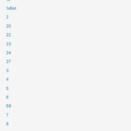
1xBet
2
20
22
23
24
27
3
4
5
6
68
7
8