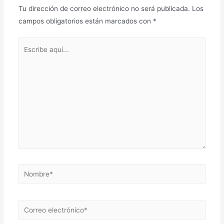
Tu dirección de correo electrónico no será publicada.
Los
campos obligatorios están marcados con
*
Escribe
aquí...
Nombre*
Correo
electrónico*