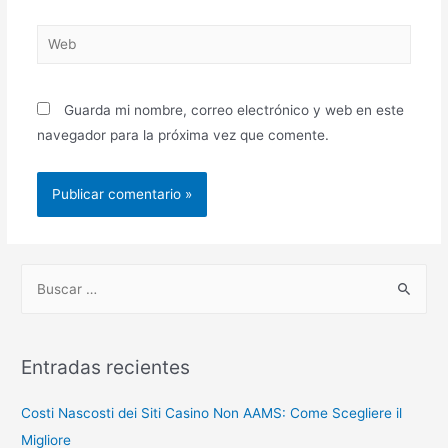
Web
Guarda mi nombre, correo electrónico y web en este
navegador para la próxima vez que comente.
B
u
s
c
Entradas recientes
a
r
Costi Nascosti dei Siti Casino Non AAMS: Come Scegliere il
p
Migliore