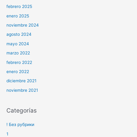
febrero 2025
enero 2025
noviembre 2024
agosto 2024
mayo 2024
marzo 2022
febrero 2022
enero 2022
diciembre 2021
noviembre 2021
Categorías
! Без рубрики
1