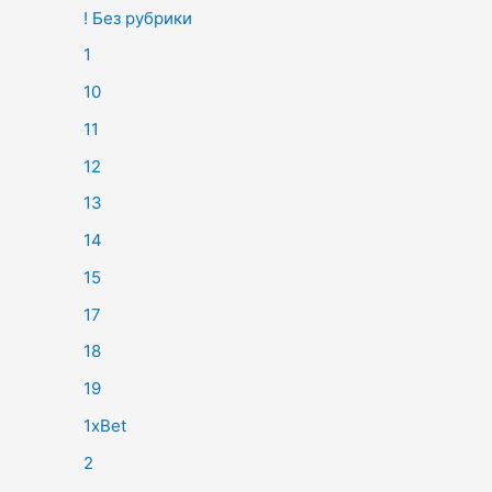
! Без рубрики
1
10
11
12
13
14
15
17
18
19
1xBet
2