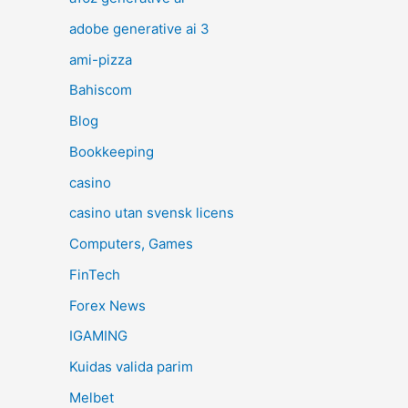
adobe generative ai 3
ami-pizza
Bahiscom
Blog
Bookkeeping
casino
casino utan svensk licens
Computers, Games
FinTech
Forex News
IGAMING
Kuidas valida parim
Melbet