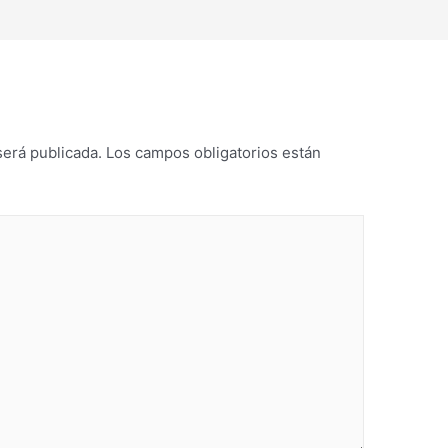
será publicada.
Los campos obligatorios están