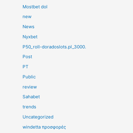
Mostbet dol
new
News
Nyxbet
P50_roll-doradoslots.pl_3000.
Post
PT
Public
review
Sahabet
trends
Uncategorized
windetta προσφορές