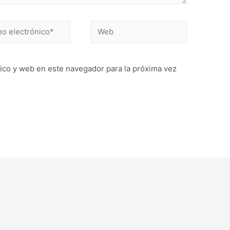
Web
ónico*
ico y web en este navegador para la próxima vez