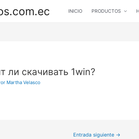
os.com.ec
INICIO
PRODUCTOS
H
ит ли скачивать 1win?
Por
Martha Velasco
Entrada siguiente
→