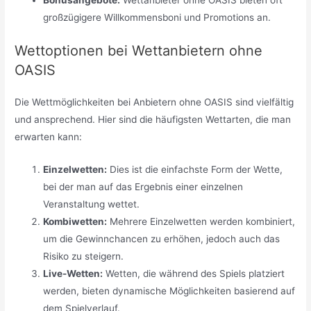
Bonusangebote:
Wettanbieter ohne OASIS bieten oft
großzügigere Willkommensboni und Promotions an.
Wettoptionen bei Wettanbietern ohne
OASIS
Die Wettmöglichkeiten bei Anbietern ohne OASIS sind vielfältig
und ansprechend. Hier sind die häufigsten Wettarten, die man
erwarten kann:
Einzelwetten:
Dies ist die einfachste Form der Wette,
bei der man auf das Ergebnis einer einzelnen
Veranstaltung wettet.
Kombiwetten:
Mehrere Einzelwetten werden kombiniert,
um die Gewinnchancen zu erhöhen, jedoch auch das
Risiko zu steigern.
Live-Wetten:
Wetten, die während des Spiels platziert
werden, bieten dynamische Möglichkeiten basierend auf
dem Spielverlauf.