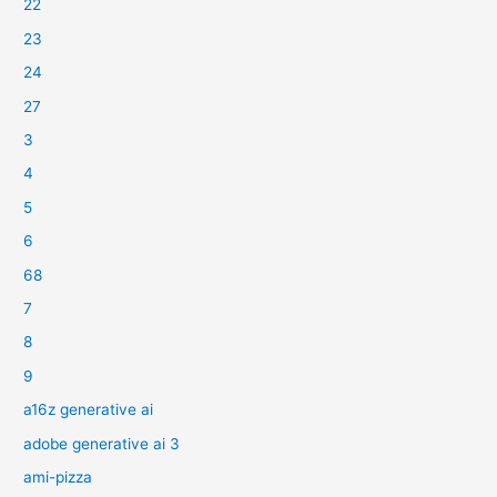
22
23
24
27
3
4
5
6
68
7
8
9
a16z generative ai
adobe generative ai 3
ami-pizza