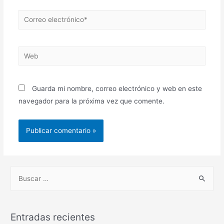
Correo
electrónico*
Web
Guarda mi nombre, correo electrónico y web en este
navegador para la próxima vez que comente.
B
u
s
c
Entradas recientes