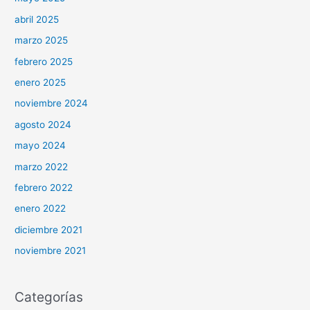
abril 2025
marzo 2025
febrero 2025
enero 2025
noviembre 2024
agosto 2024
mayo 2024
marzo 2022
febrero 2022
enero 2022
diciembre 2021
noviembre 2021
Categorías