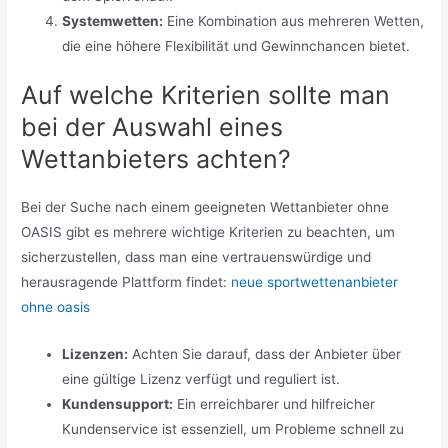
Systemwetten:
Eine Kombination aus mehreren Wetten,
die eine höhere Flexibilität und Gewinnchancen bietet.
Auf welche Kriterien sollte man
bei der Auswahl eines
Wettanbieters achten?
Bei der Suche nach einem geeigneten Wettanbieter ohne
OASIS gibt es mehrere wichtige Kriterien zu beachten, um
sicherzustellen, dass man eine vertrauenswürdige und
herausragende Plattform findet:
neue sportwettenanbieter
ohne oasis
Lizenzen:
Achten Sie darauf, dass der Anbieter über
eine gültige Lizenz verfügt und reguliert ist.
Kundensupport:
Ein erreichbarer und hilfreicher
Kundenservice ist essenziell, um Probleme schnell zu