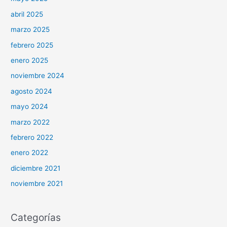
abril 2025
marzo 2025
febrero 2025
enero 2025
noviembre 2024
agosto 2024
mayo 2024
marzo 2022
febrero 2022
enero 2022
diciembre 2021
noviembre 2021
Categorías