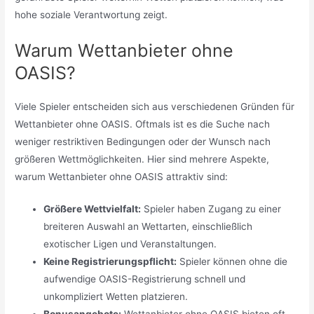
hohe soziale Verantwortung zeigt.
Warum Wettanbieter ohne
OASIS?
Viele Spieler entscheiden sich aus verschiedenen Gründen für
Wettanbieter ohne OASIS. Oftmals ist es die Suche nach
weniger restriktiven Bedingungen oder der Wunsch nach
größeren Wettmöglichkeiten. Hier sind mehrere Aspekte,
warum Wettanbieter ohne OASIS attraktiv sind:
Größere Wettvielfalt:
Spieler haben Zugang zu einer
breiteren Auswahl an Wettarten, einschließlich
exotischer Ligen und Veranstaltungen.
Keine Registrierungspflicht:
Spieler können ohne die
aufwendige OASIS-Registrierung schnell und
unkompliziert Wetten platzieren.