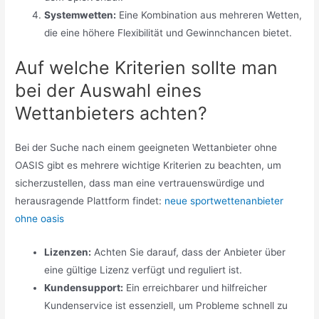
Systemwetten:
Eine Kombination aus mehreren Wetten,
die eine höhere Flexibilität und Gewinnchancen bietet.
Auf welche Kriterien sollte man
bei der Auswahl eines
Wettanbieters achten?
Bei der Suche nach einem geeigneten Wettanbieter ohne
OASIS gibt es mehrere wichtige Kriterien zu beachten, um
sicherzustellen, dass man eine vertrauenswürdige und
herausragende Plattform findet:
neue sportwettenanbieter
ohne oasis
Lizenzen:
Achten Sie darauf, dass der Anbieter über
eine gültige Lizenz verfügt und reguliert ist.
Kundensupport:
Ein erreichbarer und hilfreicher
Kundenservice ist essenziell, um Probleme schnell zu