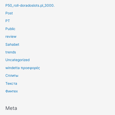
P50_roll-doradoslots.pl_3000.
Post
PT
Public
review
Sahabet
trends
Uncategorized
windetta προσφορές
Сплиты
Текста
Финтех
Meta