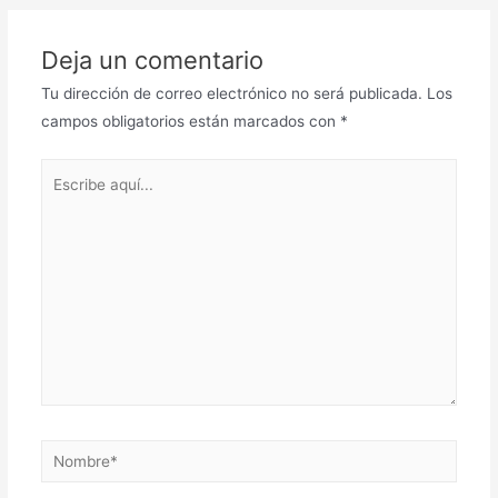
Deja un comentario
Tu dirección de correo electrónico no será publicada.
Los
campos obligatorios están marcados con
*
Escribe
aquí...
Nombre*