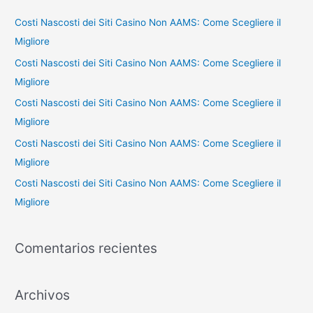
a
r
Costi Nascosti dei Siti Casino Non AAMS: Come Scegliere il
p
Migliore
o
Costi Nascosti dei Siti Casino Non AAMS: Come Scegliere il
r
Migliore
:
Costi Nascosti dei Siti Casino Non AAMS: Come Scegliere il
Migliore
Costi Nascosti dei Siti Casino Non AAMS: Come Scegliere il
Migliore
Costi Nascosti dei Siti Casino Non AAMS: Come Scegliere il
Migliore
Comentarios recientes
Archivos