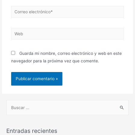
Correo
electrónico*
Web
Guarda mi nombre, correo electrónico y web en este
navegador para la próxima vez que comente.
B
u
s
c
Entradas recientes