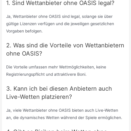
1. Sind Wettanbieter ohne OASIS legal?
Ja, Wettanbieter ohne OASIS sind legal, solange sie über
gültige Lizenzen verfügen und die jeweiligen gesetzlichen
Vorgaben befolgen.
2. Was sind die Vorteile von Wettanbietern
ohne OASIS?
Die Vorteile umfassen mehr Wettmöglichkeiten, keine
Registrierungspflicht und attraktivere Boni.
3. Kann ich bei diesen Anbietern auch
Live-Wetten platzieren?
Ja, viele Wettanbieter ohne OASIS bieten auch Live-Wetten
an, die dynamisches Wetten während der Spiele ermöglichen.