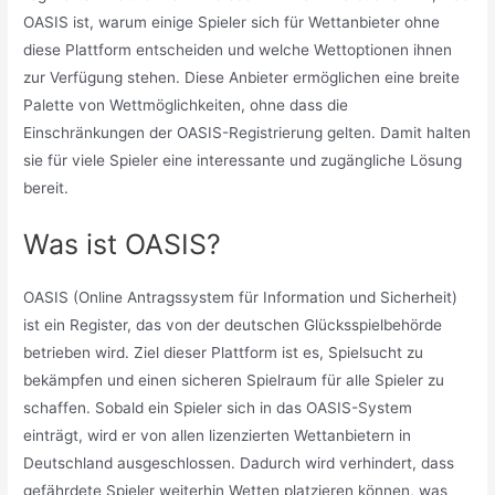
OASIS ist, warum einige Spieler sich für Wettanbieter ohne
diese Plattform entscheiden und welche Wettoptionen ihnen
zur Verfügung stehen. Diese Anbieter ermöglichen eine breite
Palette von Wettmöglichkeiten, ohne dass die
Einschränkungen der OASIS-Registrierung gelten. Damit halten
sie für viele Spieler eine interessante und zugängliche Lösung
bereit.
Was ist OASIS?
OASIS (Online Antragssystem für Information und Sicherheit)
ist ein Register, das von der deutschen Glücksspielbehörde
betrieben wird. Ziel dieser Plattform ist es, Spielsucht zu
bekämpfen und einen sicheren Spielraum für alle Spieler zu
schaffen. Sobald ein Spieler sich in das OASIS-System
einträgt, wird er von allen lizenzierten Wettanbietern in
Deutschland ausgeschlossen. Dadurch wird verhindert, dass
gefährdete Spieler weiterhin Wetten platzieren können, was