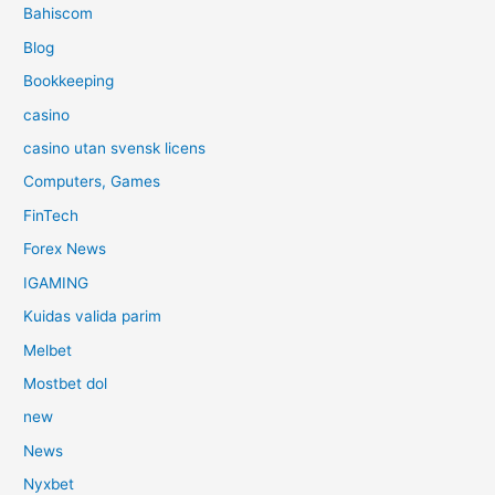
Bahiscom
Blog
Bookkeeping
casino
casino utan svensk licens
Computers, Games
FinTech
Forex News
IGAMING
Kuidas valida parim
Melbet
Mostbet dol
new
News
Nyxbet