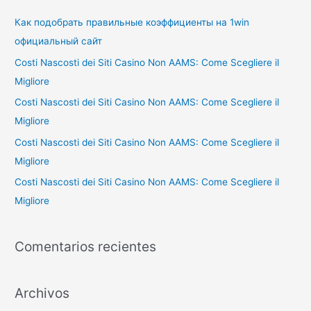
a
r
Как подобрать правильные коэффициенты на 1win
p
официальный сайт
o
Costi Nascosti dei Siti Casino Non AAMS: Come Scegliere il
r
Migliore
:
Costi Nascosti dei Siti Casino Non AAMS: Come Scegliere il
Migliore
Costi Nascosti dei Siti Casino Non AAMS: Come Scegliere il
Migliore
Costi Nascosti dei Siti Casino Non AAMS: Come Scegliere il
Migliore
Comentarios recientes
Archivos