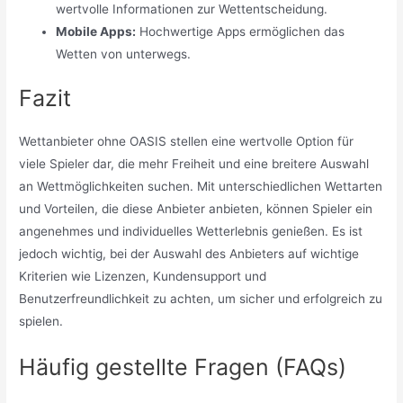
wertvolle Informationen zur Wettentscheidung.
Mobile Apps:
Hochwertige Apps ermöglichen das
Wetten von unterwegs.
Fazit
Wettanbieter ohne OASIS stellen eine wertvolle Option für
viele Spieler dar, die mehr Freiheit und eine breitere Auswahl
an Wettmöglichkeiten suchen. Mit unterschiedlichen Wettarten
und Vorteilen, die diese Anbieter anbieten, können Spieler ein
angenehmes und individuelles Wetterlebnis genießen. Es ist
jedoch wichtig, bei der Auswahl des Anbieters auf wichtige
Kriterien wie Lizenzen, Kundensupport und
Benutzerfreundlichkeit zu achten, um sicher und erfolgreich zu
spielen.
Häufig gestellte Fragen (FAQs)