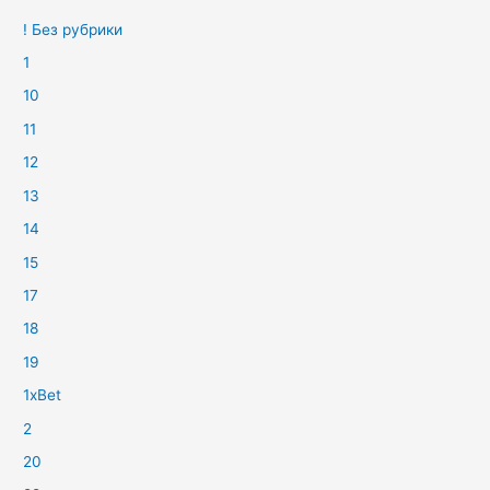
! Без рубрики
1
10
11
12
13
14
15
17
18
19
1xBet
2
20