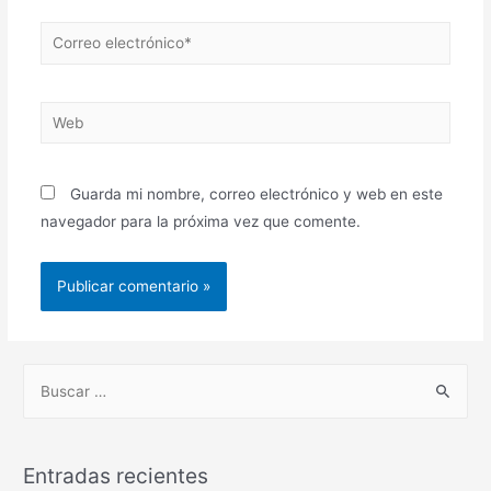
Correo
electrónico*
Web
Guarda mi nombre, correo electrónico y web en este
navegador para la próxima vez que comente.
B
u
s
c
Entradas recientes