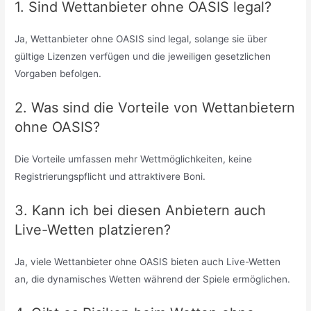
1. Sind Wettanbieter ohne OASIS legal?
Ja, Wettanbieter ohne OASIS sind legal, solange sie über
gültige Lizenzen verfügen und die jeweiligen gesetzlichen
Vorgaben befolgen.
2. Was sind die Vorteile von Wettanbietern
ohne OASIS?
Die Vorteile umfassen mehr Wettmöglichkeiten, keine
Registrierungspflicht und attraktivere Boni.
3. Kann ich bei diesen Anbietern auch
Live-Wetten platzieren?
Ja, viele Wettanbieter ohne OASIS bieten auch Live-Wetten
an, die dynamisches Wetten während der Spiele ermöglichen.