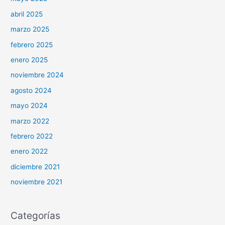
abril 2025
marzo 2025
febrero 2025
enero 2025
noviembre 2024
agosto 2024
mayo 2024
marzo 2022
febrero 2022
enero 2022
diciembre 2021
noviembre 2021
Categorías