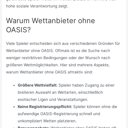
hohe soziale Verantwortung zeigt.
Warum Wettanbieter ohne
OASIS?
Viele Spieler entscheiden sich aus verschiedenen Gründen für
Wettanbieter ohne OASIS. Oftmals ist es die Suche nach
weniger restriktiven Bedingungen oder der Wunsch nach
größeren Wettmöglichkeiten. Hier sind mehrere Aspekte,
warum Wettanbieter ohne OASIS attraktiv sind:
Größere Wettvielfalt:
Spieler haben Zugang zu einer
breiteren Auswahl an Wettarten, einschließlich
exotischer Ligen und Veranstaltungen.
Keine Registrierungspflicht:
Spieler können ohne die
aufwendige OASIS-Registrierung schnell und
unkompliziert Wetten platzieren.