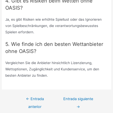
4. Gibt es Risiken beim Wetten ohne
OASIS?
Ja, es gibt Risiken wie erhöhte Spiellust oder das Ignorieren
von Spielbeschränkungen, die verantwortungsbewusstes
Spielen erfordern.
5. Wie finde ich den besten Wettanbieter
ohne OASIS?
Vergleichen Sie die Anbieter hinsichtlich Lizenzierung,
Wettoptionen, Zugänglichkeit und Kundenservice, um den
besten Anbieter zu finden.
Navegación
←
Entrada
Entrada siguiente
de
anterior
→
entradas