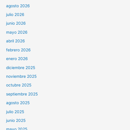
agosto 2026
julio 2026
junio 2026
mayo 2026
abril 2026
febrero 2026
enero 2026
diciembre 2025
noviembre 2025
octubre 2025
septiembre 2025
agosto 2025
julio 2025
junio 2025
mayo 2025