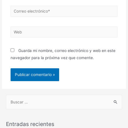
Correo
electrónico*
Web
Guarda mi nombre, correo electrónico y web en este
navegador para la próxima vez que comente.
B
u
s
c
Entradas recientes