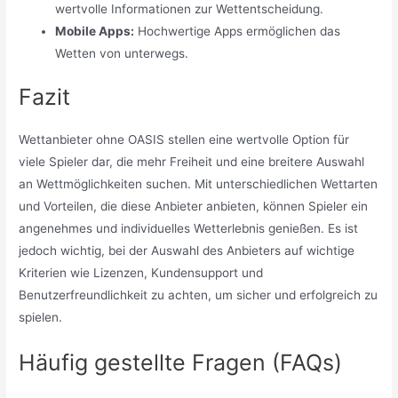
wertvolle Informationen zur Wettentscheidung.
Mobile Apps:
Hochwertige Apps ermöglichen das
Wetten von unterwegs.
Fazit
Wettanbieter ohne OASIS stellen eine wertvolle Option für
viele Spieler dar, die mehr Freiheit und eine breitere Auswahl
an Wettmöglichkeiten suchen. Mit unterschiedlichen Wettarten
und Vorteilen, die diese Anbieter anbieten, können Spieler ein
angenehmes und individuelles Wetterlebnis genießen. Es ist
jedoch wichtig, bei der Auswahl des Anbieters auf wichtige
Kriterien wie Lizenzen, Kundensupport und
Benutzerfreundlichkeit zu achten, um sicher und erfolgreich zu
spielen.
Häufig gestellte Fragen (FAQs)