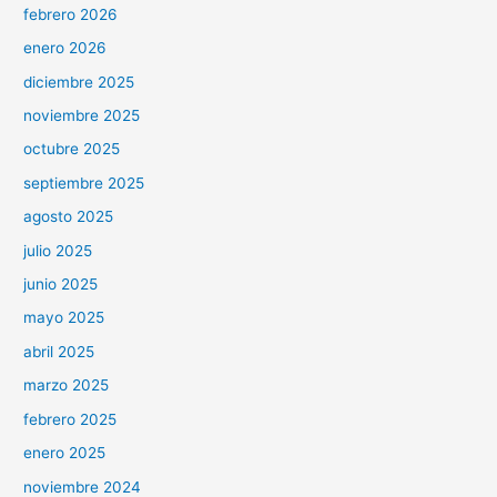
febrero 2026
enero 2026
diciembre 2025
noviembre 2025
octubre 2025
septiembre 2025
agosto 2025
julio 2025
junio 2025
mayo 2025
abril 2025
marzo 2025
febrero 2025
enero 2025
noviembre 2024