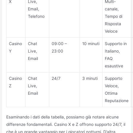
X
Live,
Multi-
Email,
canale,
Telefono
Tempo di
Risposta
Veloce
Casino
Chat
09:00 –
10 minuti
Supporto in
Y
Live,
23:00
Italiano,
Email
FAQ
esaustive
Casino
Chat
24/7
3 minuti
Supporto
Z
Live,
Veloce,
Email
Ottima
Reputazione
Esaminando i dati della tabella, possiamo già notare alcune
differenze fondamentali. Casino X e Z offrono supporto 24/7, il
che è un grande vantaggio per i giocatori notturni. D’altra