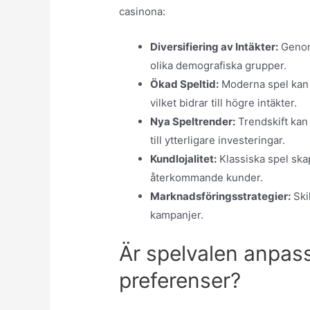
casinona:
Diversifiering av Intäkter:
Genom 
olika demografiska grupper.
Ökad Speltid:
Moderna spel kan f
vilket bidrar till högre intäkter.
Nya Speltrender:
Trendskift kan 
till ytterligare investeringar.
Kundlojalitet:
Klassiska spel skap
återkommande kunder.
Marknadsföringsstrategier:
Skil
kampanjer.
Är spelvalen anpas
preferenser?