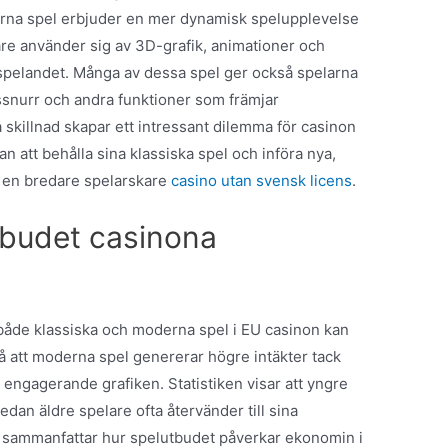
erna spel erbjuder en mer dynamisk spelupplevelse
re använder sig av 3D-grafik, animationer och
ra spelandet. Många av dessa spel ger också spelarna
issnurr och andra funktioner som främjar
killnad skapar ett intressant dilemma för casinon
n att behålla sina klassiska spel och införa nya,
la en bredare spelarskare
casino utan svensk licens
.
tbudet casinona
 både klassiska och moderna spel i EU casinon kan
å att moderna spel genererar högre intäkter tack
engagerande grafiken. Statistiken visar att yngre
edan äldre spelare ofta återvänder till sina
ter sammanfattar hur spelutbudet påverkar ekonomin i