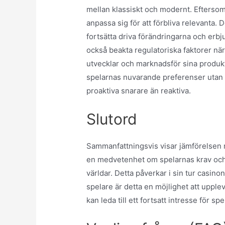
mellan klassiskt och modernt. Efterso
anpassa sig för att förbliva relevanta. 
fortsätta driva förändringarna och erbj
också beakta regulatoriska faktorer när
utvecklar och marknadsför sina produkter
spelarnas nuvarande preferenser utan
proaktiva snarare än reaktiva.
Slutord
Sammanfattningsvis visar jämförelsen 
en medvetenhet om spelarnas krav och e
världar. Detta påverkar i sin tur casin
spelare är detta en möjlighet att upple
kan leda till ett fortsatt intresse för s