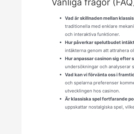
Vanliga frågor (FAQ
Vad är skillnaden mellan klass
traditionella med enklare mekan
och interaktiva funktioner.
Hur påverkar spelutbudet intäk
intäkterna genom att attrahera o
Hur anpassar casinon sig efter 
undersökningar och analyserar sp
Vad kan vi förvänta oss i framti
och spelarna preferenser kommer
utvecklingen hos casinon.
Är klassiska spel fortfarande p
uppskattar nostalgiska spel, vilk