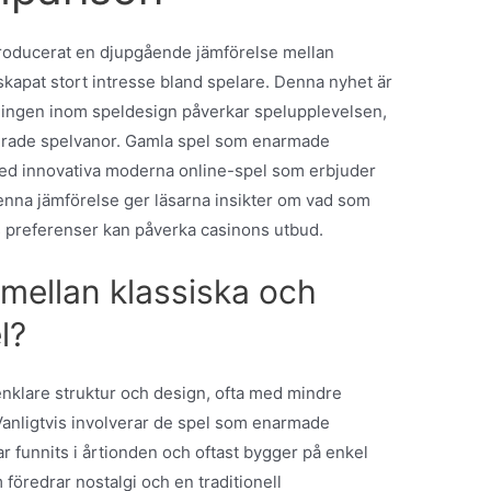
ntroducerat en djupgående jämförelse mellan
skapat stort intresse bland spelare. Denna nyhet är
klingen inom speldesign påverkar spelupplevelsen,
ändrade spelvanor. Gamla spel som enarmade
 med innovativa moderna online-spel som erbjuder
Denna jämförelse ger läsarna insikter om vad som
s preferenser kan påverka casinons utbud.
 mellan klassiska och
l?
n enklare struktur och design, ofta med mindre
 Vanligtvis involverar de spel som enarmade
ar funnits i årtionden och oftast bygger på enkel
föredrar nostalgi och en traditionell