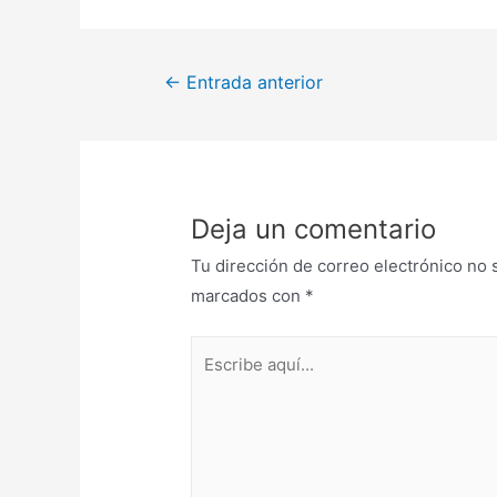
Navegación
←
Entrada anterior
de
entradas
Deja un comentario
Tu dirección de correo electrónico no 
marcados con
*
Escribe
aquí...