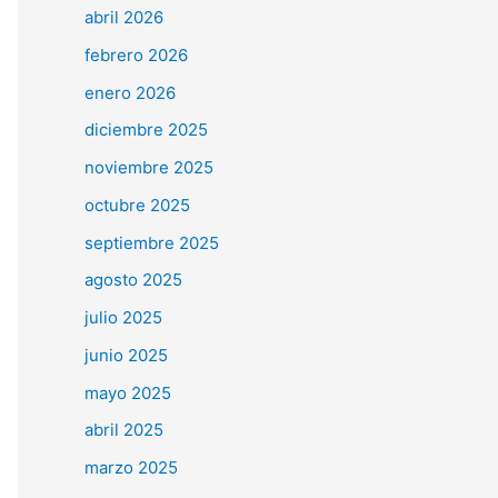
abril 2026
febrero 2026
enero 2026
diciembre 2025
noviembre 2025
octubre 2025
septiembre 2025
agosto 2025
julio 2025
junio 2025
mayo 2025
abril 2025
marzo 2025