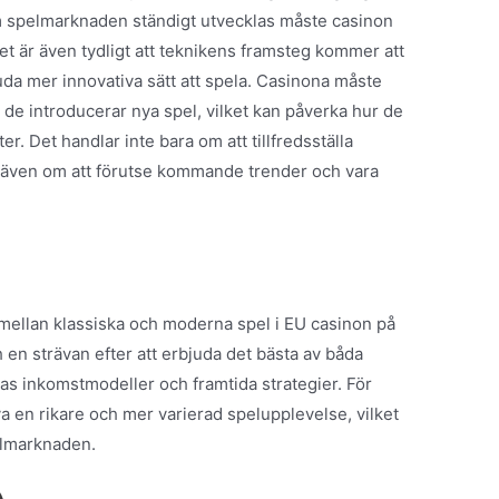
m spelmarknaden ständigt utvecklas måste casinon
Det är även tydligt att teknikens framsteg kommer att
uda mer innovativa sätt att spela. Casinona måste
 de introducerar nya spel, vilket kan påverka hur de
. Det handlar inte bara om att tillfredsställa
 även om att förutse kommande trender och vara
mellan klassiska och moderna spel i EU casinon på
n strävan efter att erbjuda det bästa av båda
onas inkomstmodeller och framtida strategier. För
va en rikare och mer varierad spelupplevelse, vilket
pelmarknaden.