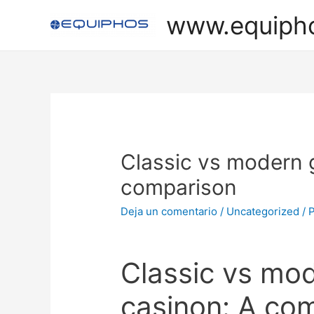
Ir
www.equiph
al
contenido
Classic vs modern 
comparison
Deja un comentario
/
Uncategorized
/ 
Classic vs mo
casinon: A co