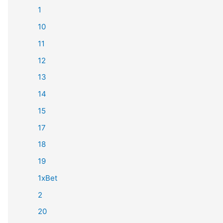
1
10
11
12
13
14
15
17
18
19
1xBet
2
20