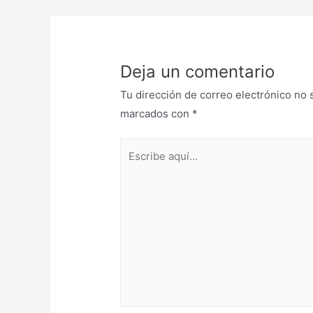
entradas
Deja un comentario
Tu dirección de correo electrónico no 
marcados con
*
Escribe
aquí...