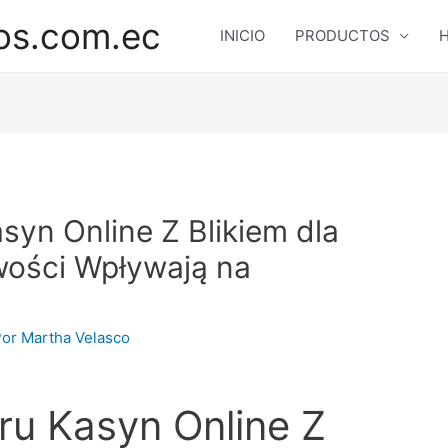
os.com.ec
INICIO
PRODUCTOS
H
syn Online Z Blikiem dla
wości Wpływają na
Por
Martha Velasco
ru Kasyn Online Z