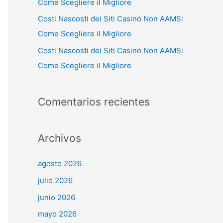
Come Scegliere il Migliore
Costi Nascosti dei Siti Casino Non AAMS:
Come Scegliere il Migliore
Costi Nascosti dei Siti Casino Non AAMS:
Come Scegliere il Migliore
Comentarios recientes
Archivos
agosto 2026
julio 2026
junio 2026
mayo 2026