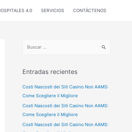
OSPITALES 4.0
SERVICIOS
CONTÁCTENOS
B
u
s
c
Entradas recientes
a
Costi Nascosti dei Siti Casino Non AAMS:
r
Come Scegliere il Migliore
p
o
Costi Nascosti dei Siti Casino Non AAMS:
r
Come Scegliere il Migliore
:
Costi Nascosti dei Siti Casino Non AAMS: