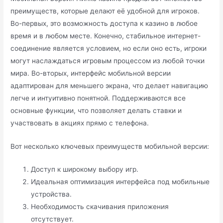
преимуществ, которые делают её удобной для игроков.
Во-первых, это возможность доступа к казино в любое
время и в любом месте. Конечно, стабильное интернет-
соединение является условием, но если оно есть, игроки
могут наслаждаться игровым процессом из любой точки
мира. Во-вторых, интерфейс мобильной версии
адаптирован для меньшего экрана, что делает навигацию
легче и интуитивно понятной. Поддерживаются все
основные функции, что позволяет делать ставки и
участвовать в акциях прямо с телефона.
Вот несколько ключевых преимуществ мобильной версии:
Доступ к широкому выбору игр.
Идеальная оптимизация интерфейса под мобильные
устройства.
Необходимость скачивания приложения
отсутствует.