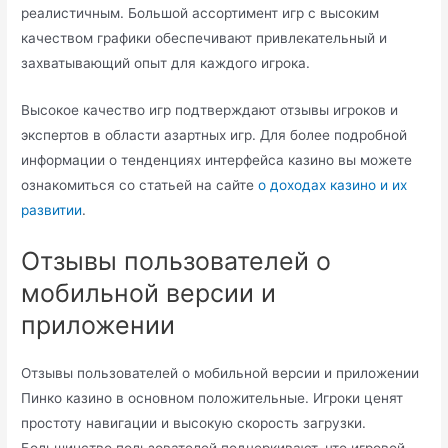
реалистичным. Большой ассортимент игр с высоким
качеством графики обеспечивают привлекательный и
захватывающий опыт для каждого игрока.
Высокое качество игр подтверждают отзывы игроков и
экспертов в области азартных игр. Для более подробной
информации о тенденциях интерфейса казино вы можете
ознакомиться со статьей на сайте
о доходах казино и их
развитии
.
Отзывы пользователей о
мобильной версии и
приложении
Отзывы пользователей о мобильной версии и приложении
Пинко казино в основном положительные. Игроки ценят
простоту навигации и высокую скорость загрузки.
Большинство пользователей подчеркивают, что игровой