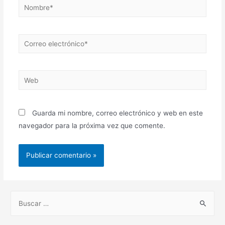
Nombre*
Correo
electrónico*
Web
Guarda mi nombre, correo electrónico y web en este
navegador para la próxima vez que comente.
B
u
s