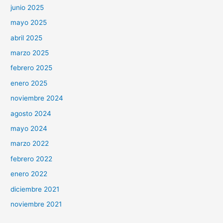
junio 2025
mayo 2025
abril 2025
marzo 2025
febrero 2025
enero 2025
noviembre 2024
agosto 2024
mayo 2024
marzo 2022
febrero 2022
enero 2022
diciembre 2021
noviembre 2021