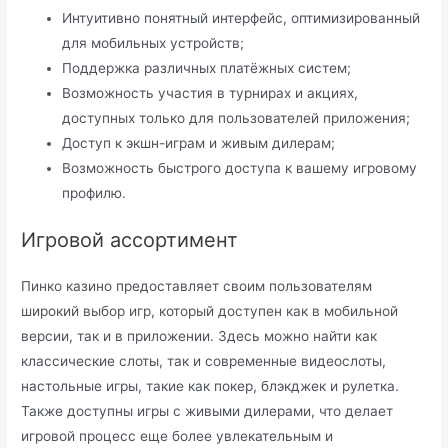
Интуитивно понятный интерфейс, оптимизированный
для мобильных устройств;
Поддержка различных платёжных систем;
Возможность участия в турнирах и акциях,
доступных только для пользователей приложения;
Доступ к экшн-играм и живым дилерам;
Возможность быстрого доступа к вашему игровому
профилю.
Игровой ассортимент
Пинко казино предоставляет своим пользователям
широкий выбор игр, который доступен как в мобильной
версии, так и в приложении. Здесь можно найти как
классические слоты, так и современные видеослоты,
настольные игры, такие как покер, блэкджек и рулетка.
Также доступны игры с живыми дилерами, что делает
игровой процесс еще более увлекательным и