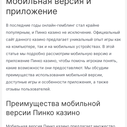
мобильная версия и
приложение
В последние годы онлайн-гемблинг стал крайне
популярным, и Пинко казино не исключение. Официальный
сайт данного казино предлагает уникальный опыт игры как
на компьютере, так и на мобильных устройствах. В этой
статье мы подробно рассмотрим мобильную версию и
приложение Пинко казино, чтобы помочь игрокам понять,
какие возможности они предоставляют. Мы обсудим
преимущества использования мобильной версии,
доступные игры и особенности приложения, а также
отзывы пользователей.
Преимущества мобильной
версии Пинко казино
Мобильная версия Пинко казино предлагает множество