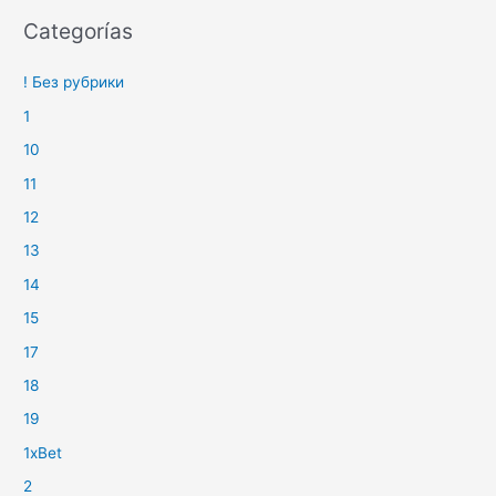
Categorías
! Без рубрики
1
10
11
12
13
14
15
17
18
19
1xBet
2