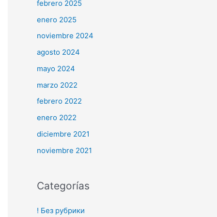
febrero 2025
enero 2025
noviembre 2024
agosto 2024
mayo 2024
marzo 2022
febrero 2022
enero 2022
diciembre 2021
noviembre 2021
Categorías
! Без рубрики