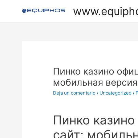
Ir
www.equiph
al
contenido
Пинко казино офи
мобильная версия
Deja un comentario
/
Uncategorized
/ 
Пинко казино
сайт: мобильн