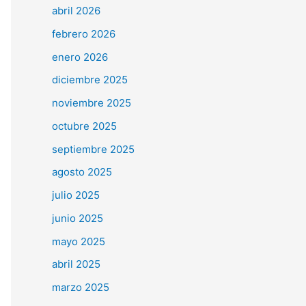
abril 2026
febrero 2026
enero 2026
diciembre 2025
noviembre 2025
octubre 2025
septiembre 2025
agosto 2025
julio 2025
junio 2025
mayo 2025
abril 2025
marzo 2025