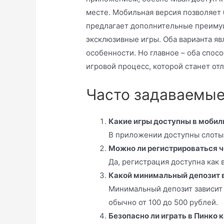
месте. Мобильная версия позволяет 
предлагает дополнительные преимущ
эксклюзивные игры. Оба варианта я
особенности. Но главное – оба спос
игровой процесс, которой станет от
Часто задаваемы
Какие игры доступны в мобил
В приложении доступны слоты,
Можно ли регистрироваться 
Да, регистрация доступна как 
Какой минимальный депозит в
Минимальный депозит зависит 
обычно от 100 до 500 рублей.
Безопасно ли играть в Пинко 