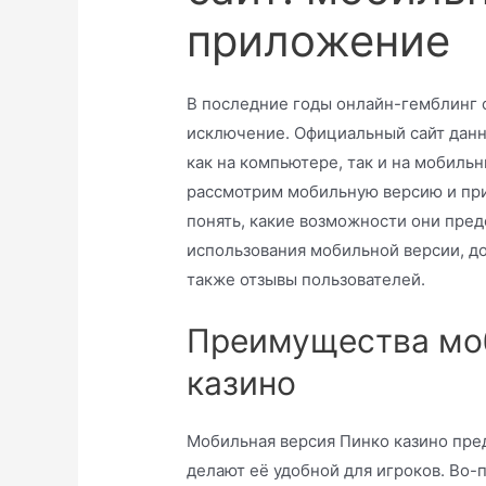
приложение
В последние годы онлайн-гемблинг с
исключение. Официальный сайт данн
как на компьютере, так и на мобильн
рассмотрим мобильную версию и при
понять, какие возможности они пре
использования мобильной версии, д
также отзывы пользователей.
Преимущества мо
казино
Мобильная версия Пинко казино пре
делают её удобной для игроков. Во-п