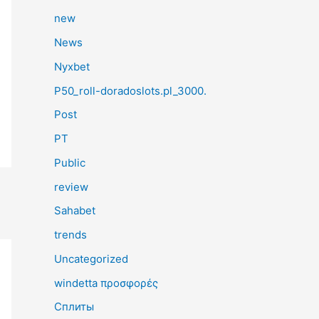
new
News
Nyxbet
P50_roll-doradoslots.pl_3000.
Post
PT
Public
review
Sahabet
trends
Uncategorized
windetta προσφορές
Сплиты