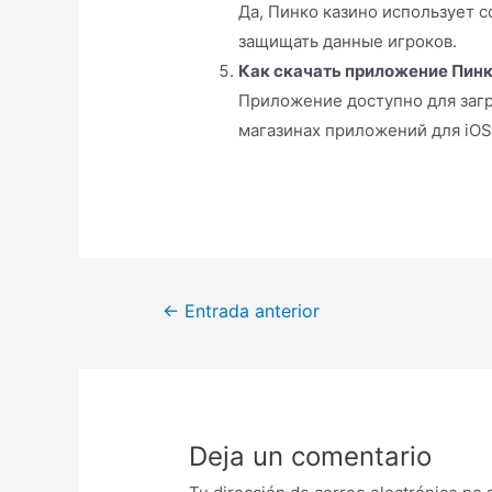
Да, Пинко казино использует 
защищать данные игроков.
Как скачать приложение Пинк
Приложение доступно для загр
магазинах приложений для iOS 
Navegación
←
Entrada anterior
de
entradas
Deja un comentario