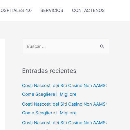
OSPITALES 4.0
SERVICIOS
CONTÁCTENOS
B
u
s
c
Entradas recientes
a
Costi Nascosti dei Siti Casino Non AAMS:
r
Come Scegliere il Migliore
p
o
Costi Nascosti dei Siti Casino Non AAMS:
r
Come Scegliere il Migliore
:
Costi Nascosti dei Siti Casino Non AAMS: