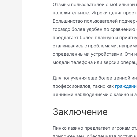
Отзывы пользователей о мобильной 
положительные. Игроки ценят просто
Большинство пользователей подчерк
гораздо более удобен по сравнению 
предлагает более плавную и приятну
сталкивались с проблемами, наприм
определенными устройствами. Эти н
модели телефона или версии опера
Для получения еще более ценной и
профессионалов, таких как
граждани
ценными наблюдениями о казино и а
Заключение
Пинко казино предлагает игрокам о
приложением, обеспечивая доступ к