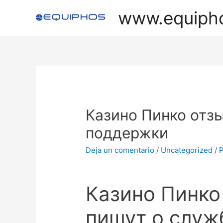
Ir
www.equiph
al
contenido
Казино Пинко отзы
поддержки
Deja un comentario
/
Uncategorized
/ 
Казино Пинко
пишут о служ