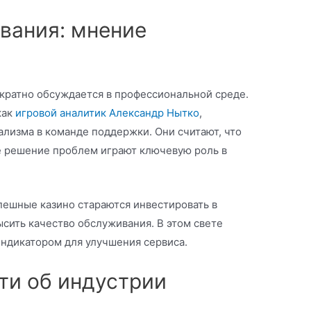
вания: мнение
ратно обсуждается в профессиональной среде.
как
игровой аналитик Александр Нытко
,
лизма в команде поддержки. Они считают, что
е решение проблем играют ключевую роль в
спешные казино стараются инвестировать в
сить качество обслуживания. В этом свете
индикатором для улучшения сервиса.
ти об индустрии