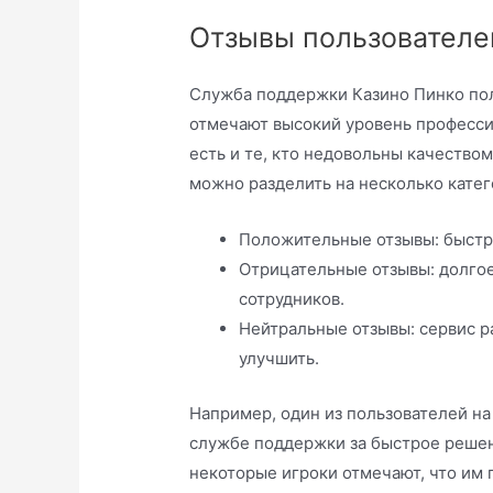
Отзывы пользователе
Служба поддержки Казино Пинко пол
отмечают высокий уровень профессио
есть и те, кто недовольны качество
можно разделить на несколько катег
Положительные отзывы: быстр
Отрицательные отзывы: долгое
сотрудников.
Нейтральные отзывы: сервис р
улучшить.
Например, один из пользователей на
службе поддержки за быстрое решен
некоторые игроки отмечают, что им 