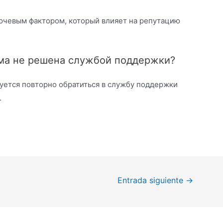
ючевым фактором, который влияет на репутацию
ема не решена службой поддержки?
уется повторно обратиться в службу поддержки
.
Entrada siguiente
→