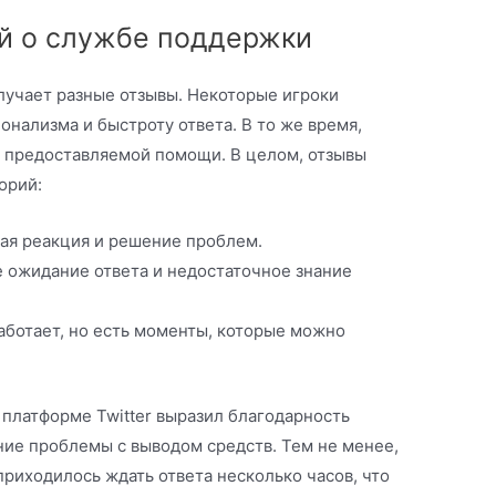
й о службе поддержки
учает разные отзывы. Некоторые игроки
нализма и быстроту ответа. В то же время,
м предоставляемой помощи. В целом, отзывы
орий:
ая реакция и решение проблем.
 ожидание ответа и недостаточное знание
аботает, но есть моменты, которые можно
 платформе Twitter выразил благодарность
ие проблемы с выводом средств. Тем не менее,
приходилось ждать ответа несколько часов, что