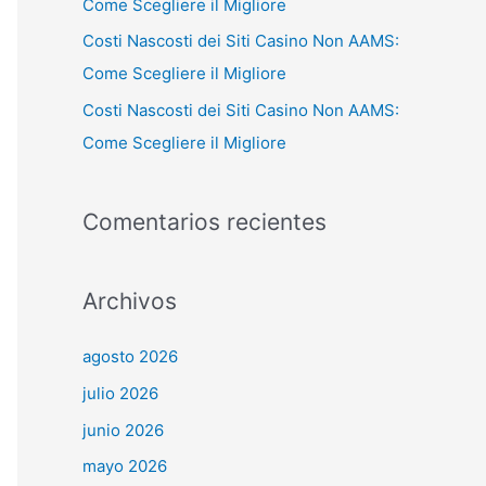
Come Scegliere il Migliore
Costi Nascosti dei Siti Casino Non AAMS:
Come Scegliere il Migliore
Costi Nascosti dei Siti Casino Non AAMS:
Come Scegliere il Migliore
Comentarios recientes
Archivos
agosto 2026
julio 2026
junio 2026
mayo 2026