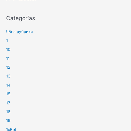
Categorías
! Без рубрики
1
10
11
12
13
14
15
17
18
19
1xBet