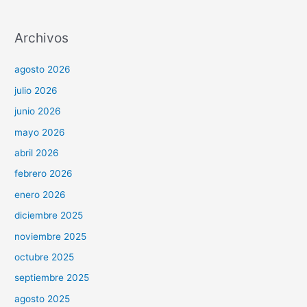
Archivos
agosto 2026
julio 2026
junio 2026
mayo 2026
abril 2026
febrero 2026
enero 2026
diciembre 2025
noviembre 2025
octubre 2025
septiembre 2025
agosto 2025