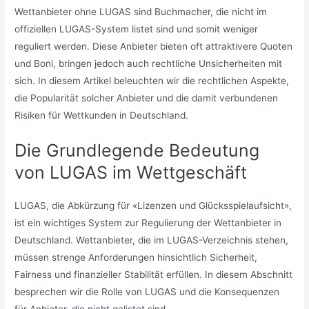
Wettanbieter ohne LUGAS sind Buchmacher, die nicht im
offiziellen LUGAS-System listet sind und somit weniger
reguliert werden. Diese Anbieter bieten oft attraktivere Quoten
und Boni, bringen jedoch auch rechtliche Unsicherheiten mit
sich. In diesem Artikel beleuchten wir die rechtlichen Aspekte,
die Popularität solcher Anbieter und die damit verbundenen
Risiken für Wettkunden in Deutschland.
Die Grundlegende Bedeutung
von LUGAS im Wettgeschäft
LUGAS, die Abkürzung für «Lizenzen und Glücksspielaufsicht»,
ist ein wichtiges System zur Regulierung der Wettanbieter in
Deutschland. Wettanbieter, die im LUGAS-Verzeichnis stehen,
müssen strenge Anforderungen hinsichtlich Sicherheit,
Fairness und finanzieller Stabilität erfüllen. In diesem Abschnitt
besprechen wir die Rolle von LUGAS und die Konsequenzen
für Anbieter, die nicht gelistet sind.