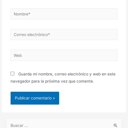
Nombre*
Correo
electrónico*
Web
Guarda mi nombre, correo electrónico y web en este
navegador para la próxima vez que comente.
B