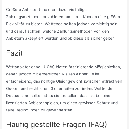
Größere Anbieter tendieren dazu, vielfältige
Zahlungsmethoden anzubieten, um ihren Kunden eine größere
Flexibilität zu bieten. Wettende sollten jedoch vorsichtig sein
und darauf achten, welche Zahlungsmethoden von den
Anbietern akzeptiert werden und ob diese als sicher gelten.
Fazit
Wettanbieter ohne LUGAS bieten faszinierende Möglichkeiten,
gehen jedoch mit erheblichen Risiken einher. Es ist
entscheidend, das richtige Gleichgewicht zwischen attraktiven
Quoten und rechtlichen Sicherheiten zu finden. Wettende in
Deutschland sollten stets sicherstellen, dass sie bei einem
lizenzierten Anbieter spielen, um einen gewissen Schutz und
faire Bedingungen zu gewährleisten.
Häufig gestellte Fragen (FAQ)