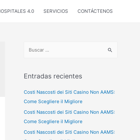
OSPITALES 4.0
SERVICIOS
CONTÁCTENOS
B
u
s
c
Entradas recientes
a
Costi Nascosti dei Siti Casino Non AAMS:
r
Come Scegliere il Migliore
p
o
Costi Nascosti dei Siti Casino Non AAMS:
r
Come Scegliere il Migliore
:
Costi Nascosti dei Siti Casino Non AAMS: