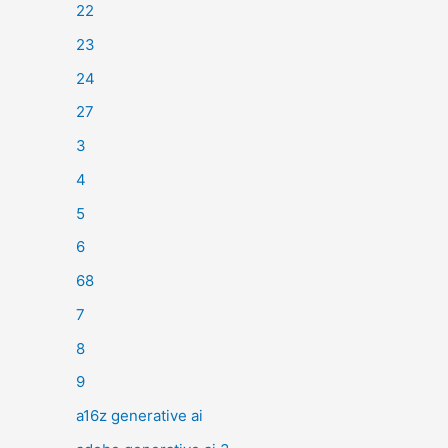
22
23
24
27
3
4
5
6
68
7
8
9
a16z generative ai