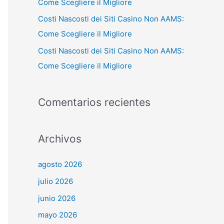
Come Scegliere il Migliore
Costi Nascosti dei Siti Casino Non AAMS:
Come Scegliere il Migliore
Costi Nascosti dei Siti Casino Non AAMS:
Come Scegliere il Migliore
Comentarios recientes
Archivos
agosto 2026
julio 2026
junio 2026
mayo 2026