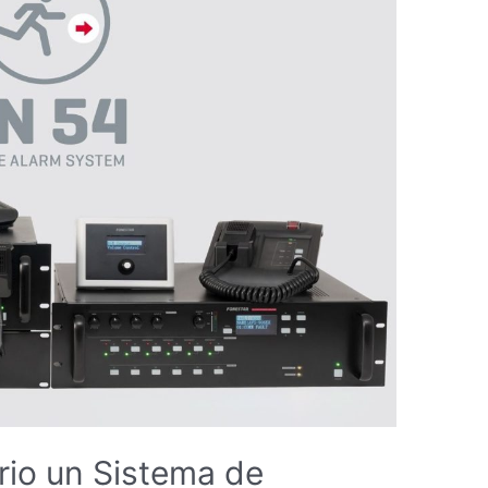
rio un Sistema de