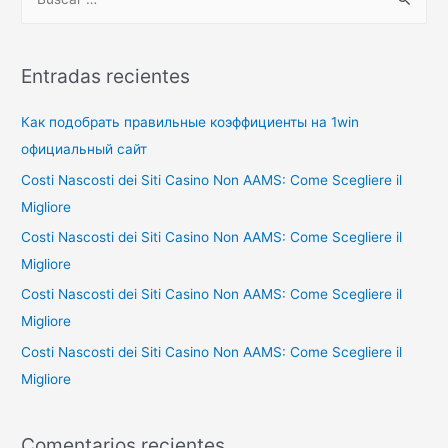
u
s
c
Entradas recientes
a
r
Как подобрать правильные коэффициенты на 1win
p
официальный сайт
o
Costi Nascosti dei Siti Casino Non AAMS: Come Scegliere il
r
Migliore
:
Costi Nascosti dei Siti Casino Non AAMS: Come Scegliere il
Migliore
Costi Nascosti dei Siti Casino Non AAMS: Come Scegliere il
Migliore
Costi Nascosti dei Siti Casino Non AAMS: Come Scegliere il
Migliore
Comentarios recientes