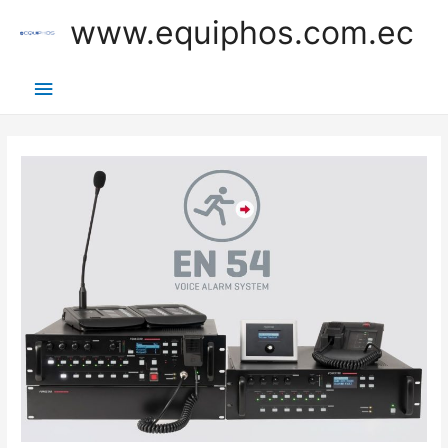
Ir
www.equiphos.com.ec
al
contenido
Menú
principal