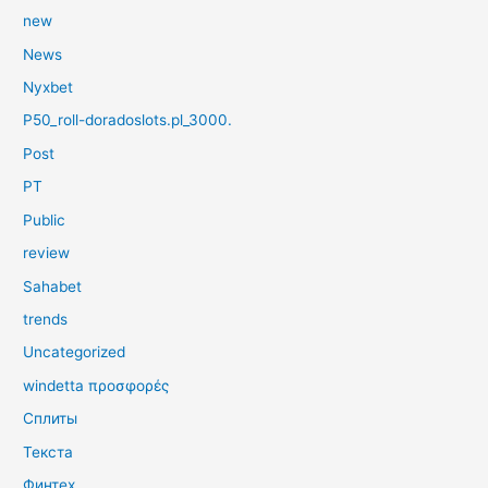
new
News
Nyxbet
P50_roll-doradoslots.pl_3000.
Post
PT
Public
review
Sahabet
trends
Uncategorized
windetta προσφορές
Сплиты
Текста
Финтех