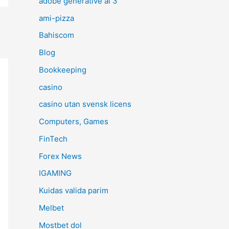
adobe generative ai 3
ami-pizza
Bahiscom
Blog
Bookkeeping
casino
casino utan svensk licens
Computers, Games
FinTech
Forex News
IGAMING
Kuidas valida parim
Melbet
Mostbet dol