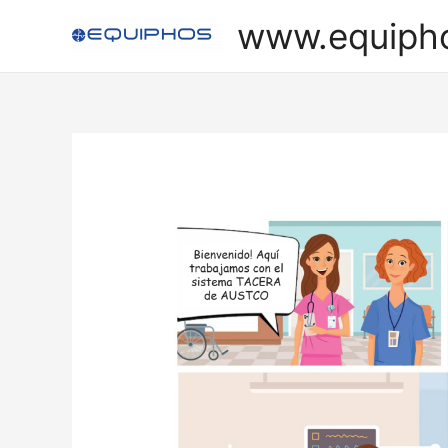
Ir
www.equiph
al
contenido