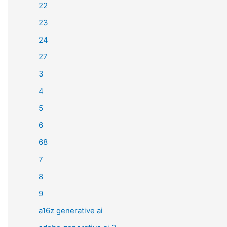
22
23
24
27
3
4
5
6
68
7
8
9
a16z generative ai