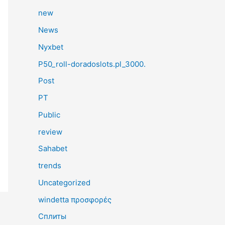
new
News
Nyxbet
P50_roll-doradoslots.pl_3000.
Post
PT
Public
review
Sahabet
trends
Uncategorized
windetta προσφορές
Сплиты