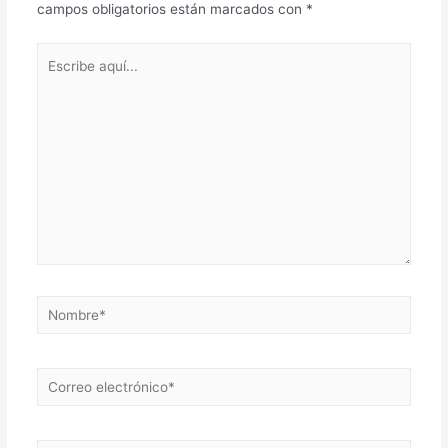
campos obligatorios están marcados con
*
Escribe
aquí...
Nombre*
Correo
electrónico*