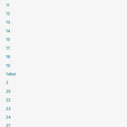
11
12
13
14
15
17
18
19
1xBet
2
20
22
23
24
27