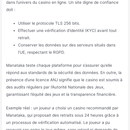
dans l’univers du casino en ligne. Un site digne de confiance
doit :
Utiliser le protocole TLS 256 bits.
Effectuer une vérification d’identité (KYC) avant tout
retrait.
Conserver les données sur des serveurs situés dans
l’UE, respectant le RGPD.
Manataka teste chaque plateforme pour s’assurer qu’elle
répond aux standards de la sécurité des données. En outre, la
présence d’une licence ANJ signifie que le casino est soumis à
des audits réguliers par l’Autorité Nationale des Jeux,
garantissant l’équité des jeux et la transparence financière.
Exemple réel : un joueur a choisi un casino recommandé par
Manataka, qui proposait des retraits sous 24 heures grâce à
un processus de vérification automatisé. Le joueur a pu
recevoir ses gains le jour même, sans retard ni demande de