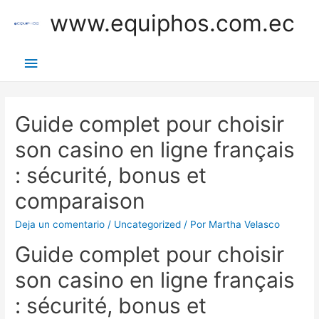
Ir
www.equiphos.com.ec
al
contenido
Menú
principal
Guide complet pour choisir
son casino en ligne français
: sécurité, bonus et
comparaison
Deja un comentario
/
Uncategorized
/ Por
Martha Velasco
Guide complet pour choisir
son casino en ligne français
: sécurité, bonus et