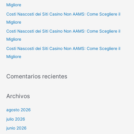
r
Migliore
:
Costi Nascosti dei Siti Casino Non AAMS: Come Scegliere il
Migliore
Costi Nascosti dei Siti Casino Non AAMS: Come Scegliere il
Migliore
Costi Nascosti dei Siti Casino Non AAMS: Come Scegliere il
Migliore
Comentarios recientes
Archivos
agosto 2026
julio 2026
junio 2026