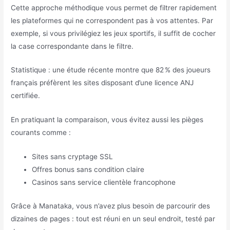
Cette approche méthodique vous permet de filtrer rapidement
les plateformes qui ne correspondent pas à vos attentes. Par
exemple, si vous privilégiez les jeux sportifs, il suffit de cocher
la case correspondante dans le filtre.
Statistique : une étude récente montre que 82 % des joueurs
français préfèrent les sites disposant d’une licence ANJ
certifiée.
En pratiquant la comparaison, vous évitez aussi les pièges
courants comme :
Sites sans cryptage SSL
Offres bonus sans condition claire
Casinos sans service clientèle francophone
Grâce à Manataka, vous n’avez plus besoin de parcourir des
dizaines de pages : tout est réuni en un seul endroit, testé par