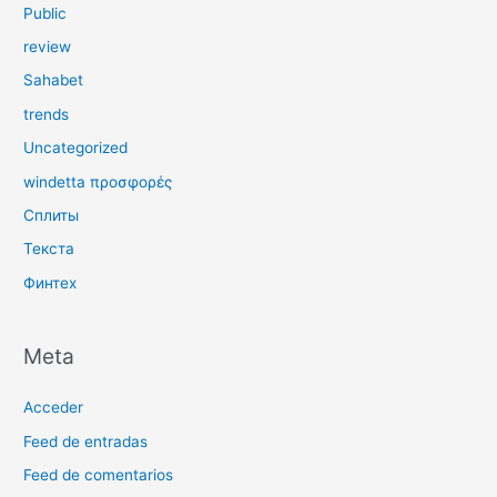
Public
review
Sahabet
trends
Uncategorized
windetta προσφορές
Сплиты
Текста
Финтех
Meta
Acceder
Feed de entradas
Feed de comentarios