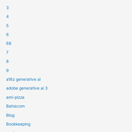
3
4
5
6
68
7
8
9
a16z generative ai
adobe generative ai 3
ami-pizza
Bahiscom
Blog
Bookkeeping