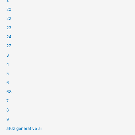
2
20
22
23
24
27
3
4
5
6
68
7
8
9
a16z generative ai