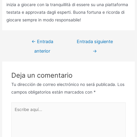
inizia a giocare con la tranquillità di essere su una piattaforma
testata e approvata dagli esperti. Buona fortuna e ricorda di
giocare sempre in modo responsabile!
Navegación
←
Entrada
Entrada siguiente
de
anterior
→
entradas
Deja un comentario
Tu dirección de correo electrónico no será publicada.
Los
campos obligatorios están marcados con
*
Escribe
aquí...