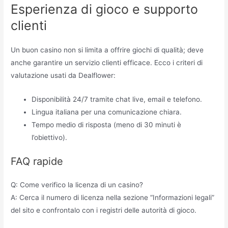
Esperienza di gioco e supporto
clienti
Un buon casino non si limita a offrire giochi di qualità; deve
anche garantire un servizio clienti efficace. Ecco i criteri di
valutazione usati da Dealflower:
Disponibilità 24/7 tramite chat live, email e telefono.
Lingua italiana per una comunicazione chiara.
Tempo medio di risposta (meno di 30 minuti è
l’obiettivo).
FAQ rapide
Q: Come verifico la licenza di un casino?
A: Cerca il numero di licenza nella sezione “Informazioni legali”
del sito e confrontalo con i registri delle autorità di gioco.