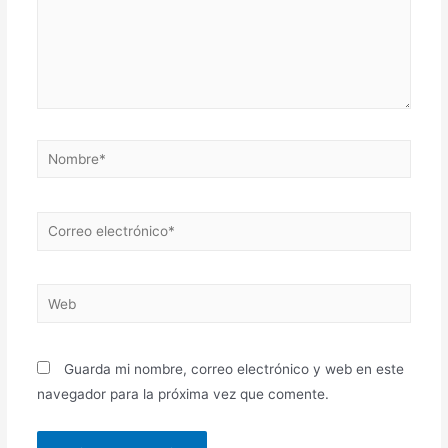
Nombre*
Correo
electrónico*
Web
Guarda mi nombre, correo electrónico y web en este
navegador para la próxima vez que comente.