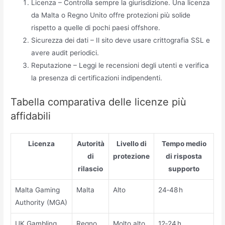
Licenza – Controlla sempre la giurisdizione. Una licenza
da Malta o Regno Unito offre protezioni più solide
rispetto a quelle di pochi paesi offshore.
Sicurezza dei dati – Il sito deve usare crittografia SSL e
avere audit periodici.
Reputazione – Leggi le recensioni degli utenti e verifica
la presenza di certificazioni indipendenti.
Tabella comparativa delle licenze più
affidabili
Licenza
Autorità
Livello di
Tempo medio
di
protezione
di risposta
rilascio
supporto
Malta Gaming
Malta
Alto
24‑48 h
Authority (MGA)
UK Gambling
Regno
Molto alto
12‑24 h