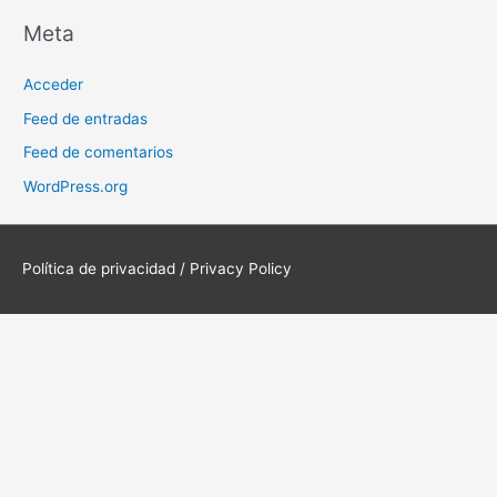
Meta
Acceder
Feed de entradas
Feed de comentarios
WordPress.org
Política de privacidad / Privacy Policy