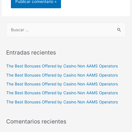
B
u
s
c
Entradas recientes
a
r
The Best Bonuses Offered by Casino Non AAMS Operators
p
The Best Bonuses Offered by Casino Non AAMS Operators
o
The Best Bonuses Offered by Casino Non AAMS Operators
r
The Best Bonuses Offered by Casino Non AAMS Operators
:
The Best Bonuses Offered by Casino Non AAMS Operators
Comentarios recientes