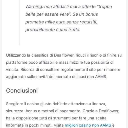
Warning: non affidarti mai a offerte “troppo
belle per essere vere”. Se un bonus
promette mille euro senza requisiti,
probabilmente è una truffa.
Utilizzando la classifica di Dealflower, riduci il rischio di finire su
piattaforme poco affidabili e massimizzi le tue possibilità di
vincita. Ricorda di consultare regolarmente il sito per rimanere
aggiornato sulle novità del mercato dei casi non AAMS.
Conclusioni
Scegliere il casino giusto richiede attenzione a licenza,
sicurezza, bonus e metodi di pagamento. Grazie a Dealflower,
hai a disposizione tutti gli strumenti per fare una scelta
informata in pochi minuti. Visita
migliori casino non AAMS
e