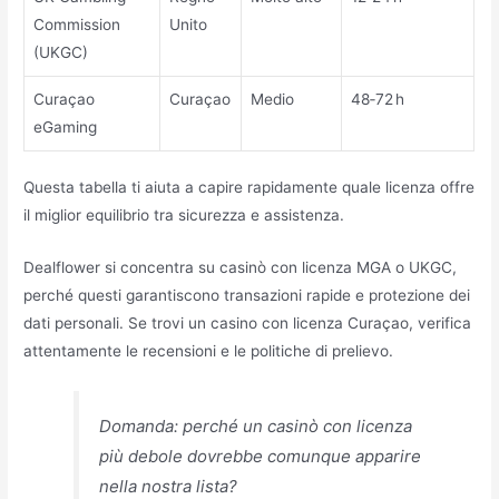
Commission
Unito
(UKGC)
Curaçao
Curaçao
Medio
48‑72 h
eGaming
Questa tabella ti aiuta a capire rapidamente quale licenza offre
il miglior equilibrio tra sicurezza e assistenza.
Dealflower si concentra su casinò con licenza MGA o UKGC,
perché questi garantiscono transazioni rapide e protezione dei
dati personali. Se trovi un casino con licenza Curaçao, verifica
attentamente le recensioni e le politiche di prelievo.
Domanda: perché un casinò con licenza
più debole dovrebbe comunque apparire
nella nostra lista?