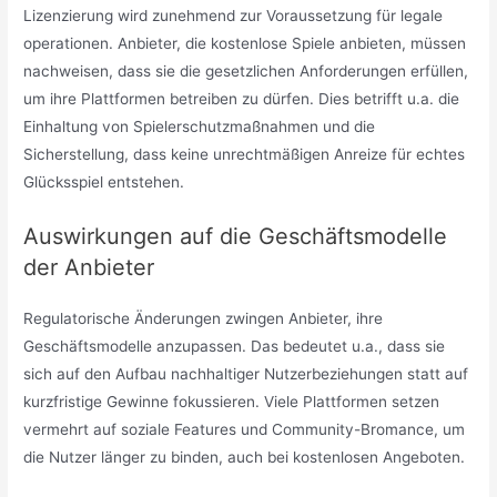
Lizenzierung wird zunehmend zur Voraussetzung für legale
operationen. Anbieter, die kostenlose Spiele anbieten, müssen
nachweisen, dass sie die gesetzlichen Anforderungen erfüllen,
um ihre Plattformen betreiben zu dürfen. Dies betrifft u.a. die
Einhaltung von Spielerschutzmaßnahmen und die
Sicherstellung, dass keine unrechtmäßigen Anreize für echtes
Glücksspiel entstehen.
Auswirkungen auf die Geschäftsmodelle
der Anbieter
Regulatorische Änderungen zwingen Anbieter, ihre
Geschäftsmodelle anzupassen. Das bedeutet u.a., dass sie
sich auf den Aufbau nachhaltiger Nutzerbeziehungen statt auf
kurzfristige Gewinne fokussieren. Viele Plattformen setzen
vermehrt auf soziale Features und Community-Bromance, um
die Nutzer länger zu binden, auch bei kostenlosen Angeboten.