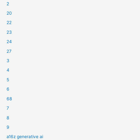
2
20
22
23
24
27
3
4
5
6
68
7
8
9
a16z generative ai