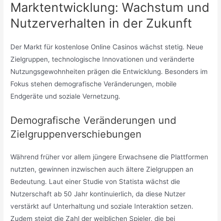
Marktentwicklung: Wachstum und
Nutzerverhalten in der Zukunft
Der Markt für kostenlose Online Casinos wächst stetig. Neue
Zielgruppen, technologische Innovationen und veränderte
Nutzungsgewohnheiten prägen die Entwicklung. Besonders im
Fokus stehen demografische Veränderungen, mobile
Endgeräte und soziale Vernetzung.
Demografische Veränderungen und
Zielgruppenverschiebungen
Während früher vor allem jüngere Erwachsene die Plattformen
nutzten, gewinnen inzwischen auch ältere Zielgruppen an
Bedeutung. Laut einer Studie von Statista wächst die
Nutzerschaft ab 50 Jahr kontinuierlich, da diese Nutzer
verstärkt auf Unterhaltung und soziale Interaktion setzen.
Zudem steigt die Zahl der weiblichen Spieler, die bei