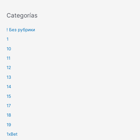
Categorías
! Без рубрики
1
10
11
12
13
14
15
17
18
19
1xBet