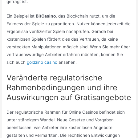
gefragt ist.
Ein Beispiel ist
BitCasino
, das Blockchain nutzt, um die
Fairness der Spiele zu garantieren. Nutzer können jederzeit die
Ergebnisse verifizierter Spiele nachprüfen. Gerade bei
kostenlosen Spielen fördert dies das Vertrauen, da keine
versteckten Manipulationen möglich sind. Wenn Sie mehr über
vertrauenswürdige Anbieter erfahren möchten, können Sie
sich auch
goldzino casino
ansehen.
Veränderte regulatorische
Rahmenbedingungen und ihre
Auswirkungen auf Gratisangebote
Der regulatorische Rahmen für Online Casinos befindet sich
unter ständigem Wandel. Neue Gesetze und Vorgaben
beeinflussen, wie Anbieter ihre kostenlosen Angebote
gestalten und vermarkten. Die rechtlichen Entwicklungen