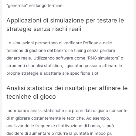
“generose” nel lungo termine.
Applicazioni di simulazione per testare le
strategie senza rischi reali
Le simulazioni permettono di verificare l’efficacia delle
tecniche di gestione del bankroll e timing senza perdere
denaro reale. Utilizzando software come “RNG simulators” o
strumenti di analisi statistica, i giocatori possono affinare le
proprie strategie e adattarle alle specifiche slot.
Analisi statistica dei risultati per affinare le
tecniche di gioco
Incorporare analisi statistiche sui propri dati di gioco consente
di migliorare costantemente le tecniche. Ad esempio,
analizzando le frequenze di attivazione di bonus, si può
decidere di aumentare o ridurre la puntata in modo più