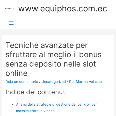
Ir
www.equiphos.com.ec
al
contenido
Menú
principal
Tecniche avanzate per
sfruttare al meglio il bonus
senza deposito nelle slot
online
Deja un comentario
/
Uncategorized
/ Por
Martha Velasco
Indice dei contenuti
Analisi delle strategie di gestione del bankroll per
massimizzare le vincite