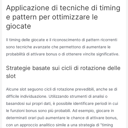
Applicazione di tecniche di timing
e pattern per ottimizzare le
giocate
Il timing delle giocate e il riconoscimento di pattern ricorrenti
sono tecniche avanzate che permettono di aumentare le
probabilità di attivare bonus o di ottenere vincite significative.
Strategie basate sui cicli di rotazione delle
slot
Alcune slot seguono cicli di rotazione prevedibili, anche se di
difficile individuazione. Utilizzando strumenti di analisi o
basandosi sui propri dati, è possibile identificare periodi in cui
le funzioni bonus sono più probabili. Ad esempio, giocare in
determinati orari può aumentare le chance di attivare bonus,
con un approccio analitico simile a una strategia di “timing