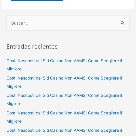
B
u
s
c
Entradas recientes
a
r
Costi Nascosti dei Siti Casino Non AAMS: Come Scegliere il
p
Migliore
o
Costi Nascosti dei Siti Casino Non AAMS: Come Scegliere il
r
Migliore
:
Costi Nascosti dei Siti Casino Non AAMS: Come Scegliere il
Migliore
Costi Nascosti dei Siti Casino Non AAMS: Come Scegliere il
Migliore
Costi Nascosti dei Siti Casino Non AAMS: Come Scegliere il