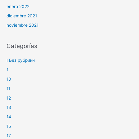
enero 2022
diciembre 2021
noviembre 2021
Categorías
! Без рубрики
1
10
11
12
13
14
15
17