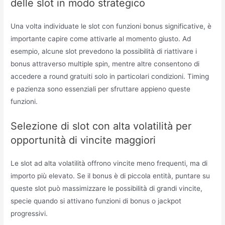
delle slot in modo strategico
Una volta individuate le slot con funzioni bonus significative, è
importante capire come attivarle al momento giusto. Ad
esempio, alcune slot prevedono la possibilità di riattivare i
bonus attraverso multiple spin, mentre altre consentono di
accedere a round gratuiti solo in particolari condizioni. Timing
e pazienza sono essenziali per sfruttare appieno queste
funzioni.
Selezione di slot con alta volatilità per
opportunità di vincite maggiori
Le slot ad alta volatilità offrono vincite meno frequenti, ma di
importo più elevato. Se il bonus è di piccola entità, puntare su
queste slot può massimizzare le possibilità di grandi vincite,
specie quando si attivano funzioni di bonus o jackpot
progressivi.