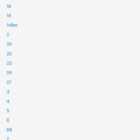
18
19
1xBet
2
20
22
23
24
27
3
4
5
6
68
7