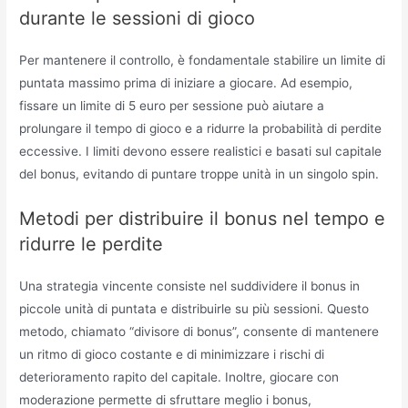
durante le sessioni di gioco
Per mantenere il controllo, è fondamentale stabilire un limite di
puntata massimo prima di iniziare a giocare. Ad esempio,
fissare un limite di 5 euro per sessione può aiutare a
prolungare il tempo di gioco e a ridurre la probabilità di perdite
eccessive. I limiti devono essere realistici e basati sul capitale
del bonus, evitando di puntare troppe unità in un singolo spin.
Metodi per distribuire il bonus nel tempo e
ridurre le perdite
Una strategia vincente consiste nel suddividere il bonus in
piccole unità di puntata e distribuirle su più sessioni. Questo
metodo, chiamato “divisore di bonus”, consente di mantenere
un ritmo di gioco costante e di minimizzare i rischi di
deterioramento rapito del capitale. Inoltre, giocare con
moderazione permette di sfruttare meglio i bonus,