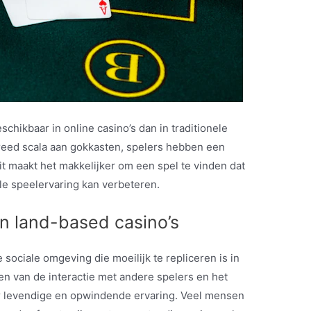
chikbaar in online casino’s dan in traditionele
breed scala aan gokkasten, spelers hebben een
it maakt het makkelijker om een spel te vinden dat
le speelervaring kan verbeteren.
n land-based casino’s
sociale omgeving die moeilijk te repliceren is in
en van de interactie met andere spelers en het
er levendige en opwindende ervaring. Veel mensen