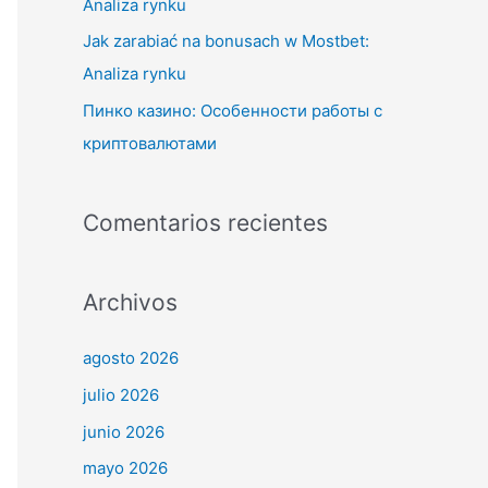
Analiza rynku
Jak zarabiać na bonusach w Mostbet:
Analiza rynku
Пинко казино: Особенности работы с
криптовалютами
Comentarios recientes
Archivos
agosto 2026
julio 2026
junio 2026
mayo 2026