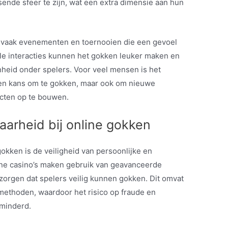
sende sfeer te zijn, wat een extra dimensie aan hun
 vaak evenementen en toernooien die een gevoel
e interacties kunnen het gokken leuker maken en
heid onder spelers. Voor veel mensen is het
een kans om te gokken, maar ook om nieuwe
cten op te bouwen.
aarheid bij online gokken
gokken is de veiligheid van persoonlijke en
ine casino’s maken gebruik van geavanceerde
zorgen dat spelers veilig kunnen gokken. Dit omvat
lmethoden, waardoor het risico op fraude en
rminderd.