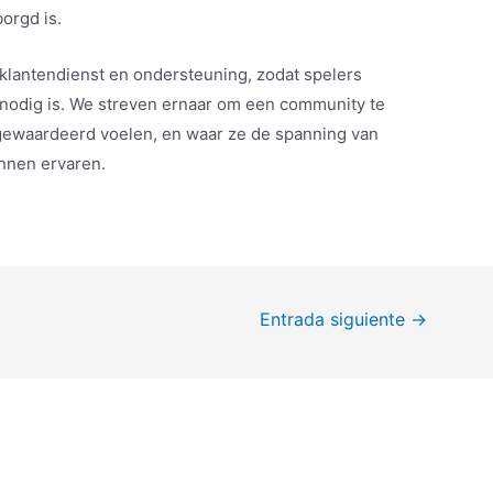
orgd is.
klantendienst en ondersteuning, zodat spelers
t nodig is. We streven ernaar om een community te
gewaardeerd voelen, en waar ze de spanning van
nnen ervaren.
Entrada siguiente
→