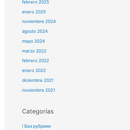
febrero 2025
enero 2025
noviembre 2024
agosto 2024
mayo 2024
marzo 2022
febrero 2022
enero 2022
diciembre 2021
noviembre 2021
Categorías
! Без рубрики