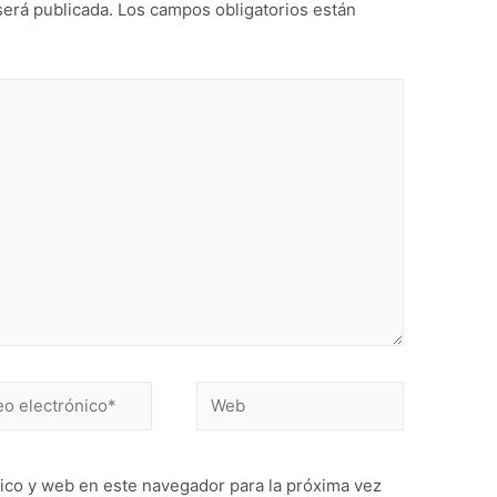
será publicada.
Los campos obligatorios están
Web
ónico*
ico y web en este navegador para la próxima vez