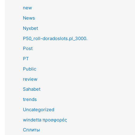
new
News
Nyxbet
P50_roll-doradoslots.pl_3000.
Post
PT
Public
review
Sahabet
trends
Uncategorized
windetta προσφορές
Сплиты