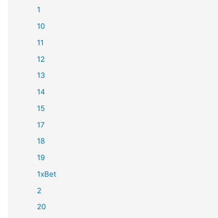
1
10
11
12
13
14
15
17
18
19
1xBet
2
20