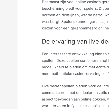
Daarnaast zijn veel online casino’s ge
bescherming biedt voor spelers. Dit be
normen en richtlijnen, wat de betrouwb
waarborgt. Spelers kunnen gerust zijn d
kiezen voor een gerenommeerd online
De ervaring van live de
Een interessante ontwikkeling binnen 
spellen. Deze spellen combineren het 
mogelijkheid te bieden om met echte de
meer authentieke casino-ervaring, zelf
Live dealer spellen bieden vaak de int
communiceren met de dealer en zelfs me
aspect toevoegen aan online gokken, 
wordt ervaren in fysieke casino’s ook 