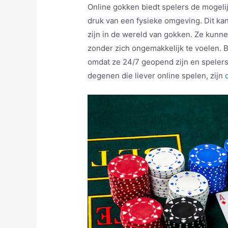
Online gokken biedt spelers de mogeli
druk van een fysieke omgeving. Dit kan
zijn in de wereld van gokken. Ze kunne
zonder zich ongemakkelijk te voelen. B
omdat ze 24/7 geopend zijn en spelers
degenen die liever online spelen, zijn