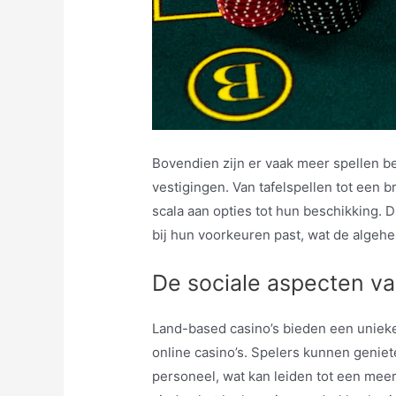
Bovendien zijn er vaak meer spellen bes
vestigingen. Van tafelspellen tot een 
scala aan opties tot hun beschikking. D
bij hun voorkeuren past, wat de algehe
De sociale aspecten va
Land-based casino’s bieden een unieke 
online casino’s. Spelers kunnen geniet
personeel, wat kan leiden tot een me