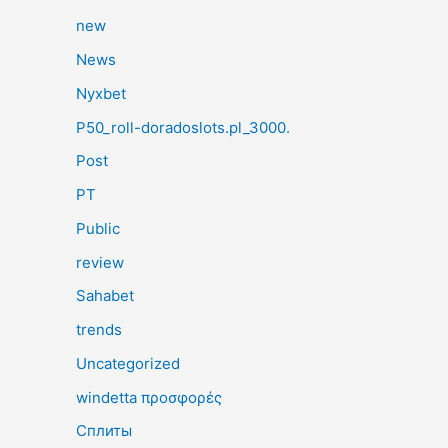
new
News
Nyxbet
P50_roll-doradoslots.pl_3000.
Post
PT
Public
review
Sahabet
trends
Uncategorized
windetta προσφορές
Сплиты