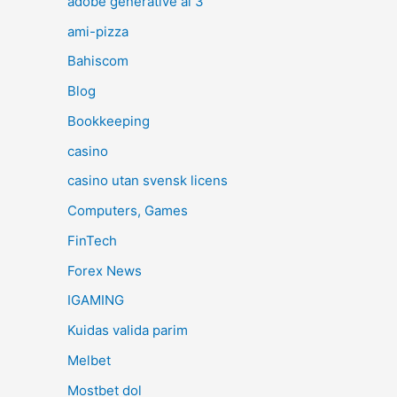
adobe generative ai 3
ami-pizza
Bahiscom
Blog
Bookkeeping
casino
casino utan svensk licens
Computers, Games
FinTech
Forex News
IGAMING
Kuidas valida parim
Melbet
Mostbet dol