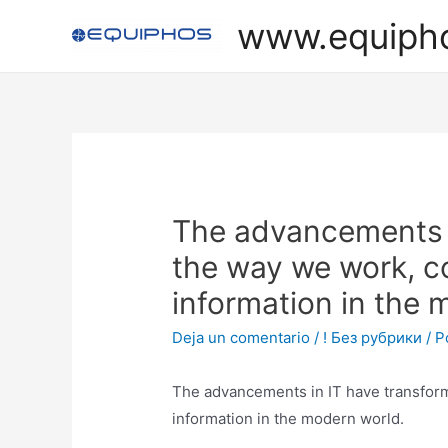
Ir
www.equiph
al
contenido
The advancements i
the way we work, 
information in the 
Deja un comentario
/
! Без рубрики
/ P
The advancements in IT have transfor
information in the modern world.