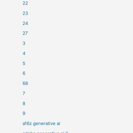
22
23
24
27
3
4
5
6
68
7
8
9
a16z generative ai