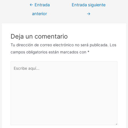
Navegación
←
Entrada
Entrada siguiente
de
anterior
→
entradas
Deja un comentario
Tu dirección de correo electrónico no será publicada.
Los
campos obligatorios están marcados con
*
Escribe
aquí...