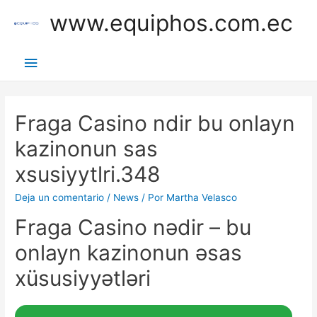
Ir
www.equiphos.com.ec
al
contenido
Menú
principal
Fraga Casino ndir bu onlayn
kazinonun sas
xsusiyytlri.348
Deja un comentario
/
News
/ Por
Martha Velasco
Fraga Casino nədir – bu
onlayn kazinonun əsas
xüsusiyyətləri