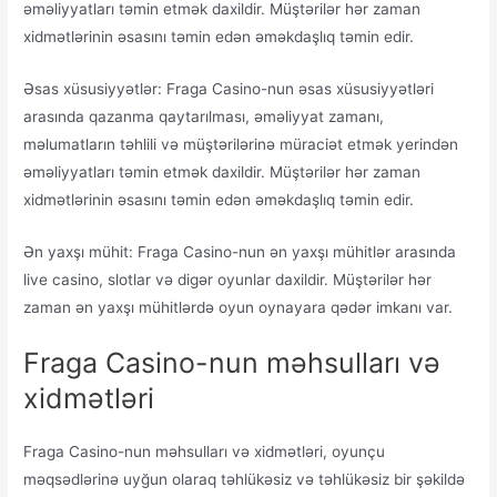
əməliyyatları təmin etmək daxildir. Müştərilər hər zaman
xidmətlərinin əsasını təmin edən əməkdaşlıq təmin edir.
Əsas xüsusiyyətlər: Fraga Casino-nun əsas xüsusiyyətləri
arasında qazanma qaytarılması, əməliyyat zamanı,
məlumatların təhlili və müştərilərinə müraciət etmək yerindən
əməliyyatları təmin etmək daxildir. Müştərilər hər zaman
xidmətlərinin əsasını təmin edən əməkdaşlıq təmin edir.
Ən yaxşı mühit: Fraga Casino-nun ən yaxşı mühitlər arasında
live casino, slotlar və digər oyunlar daxildir. Müştərilər hər
zaman ən yaxşı mühitlərdə oyun oynayara qədər imkanı var.
Fraga Casino-nun məhsulları və
xidmətləri
Fraga Casino-nun məhsulları və xidmətləri, oyunçu
məqsədlərinə uyğun olaraq təhlükəsiz və təhlükəsiz bir şəkildə