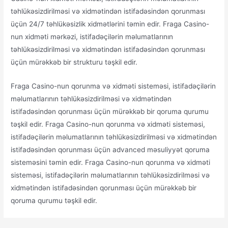
təhlükəsizdirilməsi və xidmətindən istifadəsindən qorunması
üçün 24/7 təhlükəsizlik xidmətlərini təmin edir. Fraga Casino-
nun xidməti mərkəzi, istifadəçilərin məlumatlarının
təhlükəsizdirilməsi və xidmətindən istifadəsindən qorunması
üçün mürəkkəb bir strukturu təşkil edir.
Fraga Casino-nun qorunma və xidməti sisteməsi, istifadəçilərin
məlumatlarının təhlükəsizdirilməsi və xidmətindən
istifadəsindən qorunması üçün mürəkkəb bir qoruma qurumu
təşkil edir. Fraga Casino-nun qorunma və xidməti sisteməsi,
istifadəçilərin məlumatlarının təhlükəsizdirilməsi və xidmətindən
istifadəsindən qorunması üçün advanced məsuliyyət qoruma
sisteməsini təmin edir. Fraga Casino-nun qorunma və xidməti
sisteməsi, istifadəçilərin məlumatlarının təhlükəsizdirilməsi və
xidmətindən istifadəsindən qorunması üçün mürəkkəb bir
qoruma qurumu təşkil edir.