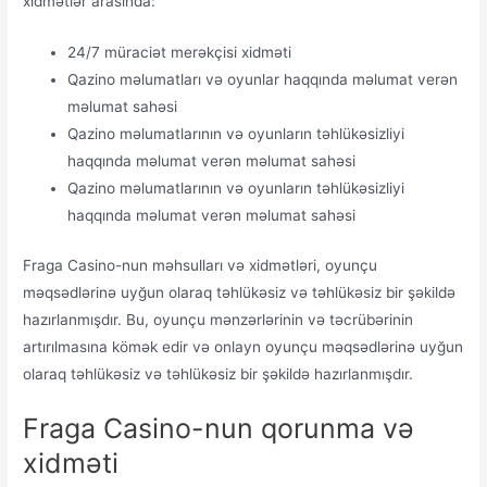
xidmətlər arasında:
24/7 müraciət merəkçisi xidməti
Qazino məlumatları və oyunlar haqqında məlumat verən
məlumat sahəsi
Qazino məlumatlarının və oyunların təhlükəsizliyi
haqqında məlumat verən məlumat sahəsi
Qazino məlumatlarının və oyunların təhlükəsizliyi
haqqında məlumat verən məlumat sahəsi
Fraga Casino-nun məhsulları və xidmətləri, oyunçu
məqsədlərinə uyğun olaraq təhlükəsiz və təhlükəsiz bir şəkildə
hazırlanmışdır. Bu, oyunçu mənzərlərinin və təcrübərinin
artırılmasına kömək edir və onlayn oyunçu məqsədlərinə uyğun
olaraq təhlükəsiz və təhlükəsiz bir şəkildə hazırlanmışdır.
Fraga Casino-nun qorunma və
xidməti