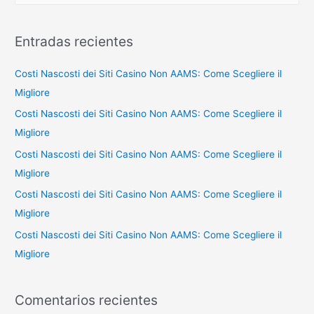
s
c
Entradas recientes
a
r
Costi Nascosti dei Siti Casino Non AAMS: Come Scegliere il
p
Migliore
o
Costi Nascosti dei Siti Casino Non AAMS: Come Scegliere il
r
Migliore
:
Costi Nascosti dei Siti Casino Non AAMS: Come Scegliere il
Migliore
Costi Nascosti dei Siti Casino Non AAMS: Come Scegliere il
Migliore
Costi Nascosti dei Siti Casino Non AAMS: Come Scegliere il
Migliore
Comentarios recientes