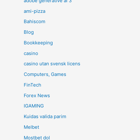
adobe generative ai 3
ami-pizza
Bahiscom
Blog
Bookkeeping
casino
casino utan svensk licens
Computers, Games
FinTech
Forex News
IGAMING
Kuidas valida parim
Melbet
Mostbet dol