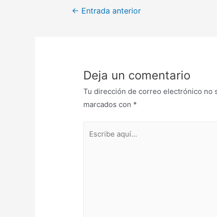
Navegación
←
Entrada anterior
de
entradas
Deja un comentario
Tu dirección de correo electrónico no 
marcados con
*
Escribe
aquí...