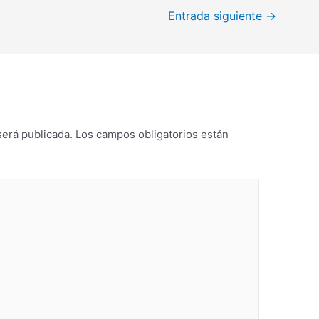
Entrada siguiente
→
será publicada.
Los campos obligatorios están