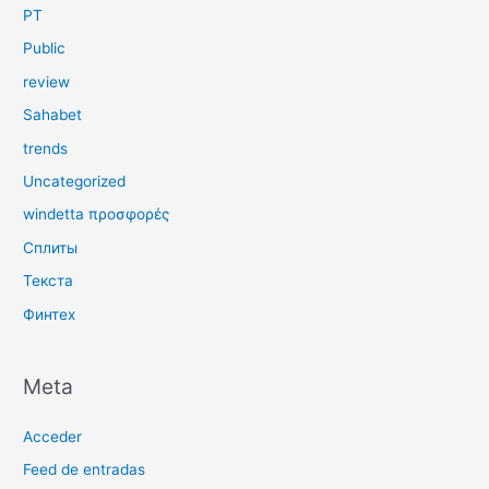
PT
Public
review
Sahabet
trends
Uncategorized
windetta προσφορές
Сплиты
Текста
Финтех
Meta
Acceder
Feed de entradas