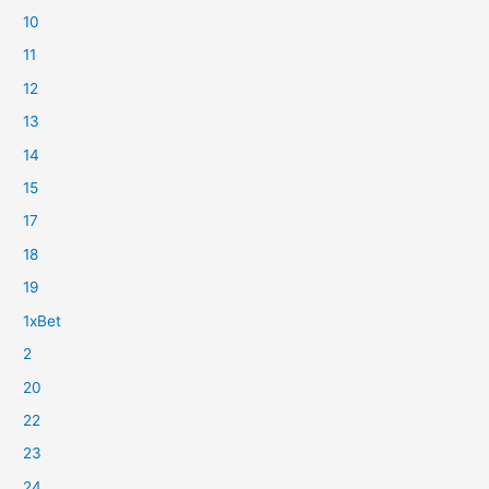
10
11
12
13
14
15
17
18
19
1xBet
2
20
22
23
24